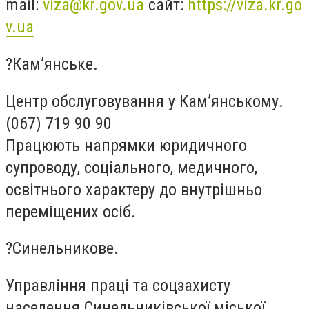
mail:
viza@kr.gov.ua
сайт:
https://viza.kr.go
v.ua
?Кам’янське.
Центр обслуговування у Кам’янському.
(067) 719 90 90
Працюють напрямки юридичного
супроводу, соціального, медичного,
освітнього характеру до внутрішньо
переміщених осіб.
?Синельникове.
Управління праці та соцзахисту
населення Синельниківської міської