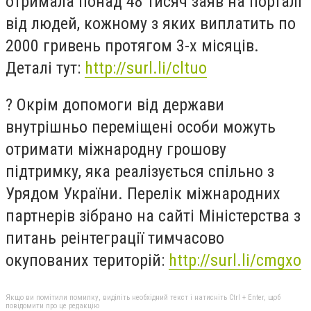
отримала понад 48 тисяч заяв на порталі
від людей, кожному з яких виплатить по
2000 гривень протягом 3-х місяців.
Деталі тут:
http://surl.li/cltuo
? Окрім допомоги від держави
внутрішньо переміщені особи можуть
отримати міжнародну грошову
підтримку, яка реалізується спільно з
Урядом України. Перелік міжнародних
партнерів зібрано на сайті Міністерства з
питань реінтеграції тимчасово
окупованих територій:
http://surl.li/cmgxo
Якщо ви помітили помилку, виділіть необхідний текст і натисніть Ctrl + Enter, щоб
повідомити про це редакцію