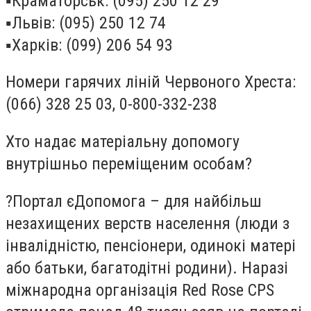
▪️Краматорськ: (095) 250 12 29
▪️Львів: (095) 250 12 74
▪️Харків: (099) 206 54 93
Номери гарячих ліній Червоного Хреста:
(066) 328 25 03, 0-800-332-238
Хто надає матеріальну допомогу
внутрішньо переміщеним особам?
?Портал єДопомога – для найбільш
незахищених верств населення (люди з
інвалідністю, пенсіонери, одинокі матері
або батьки, багатодітні родини). Наразі
міжнародна організація Red Rose CPS