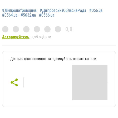
#Дніпропетровщина
#ДніпровськаОбласнаРада
#056.ua
#0564.ua
#5632.ua
#0566.ua
0,0
Авторизуйтесь
, щоб оцінити
Діліться цією новиною та підписуйтесь на наші канали