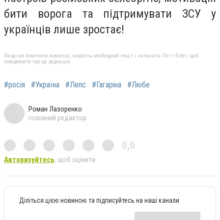
бити ворога та підтримувати ЗСУ у
українців лише зростає!
Якщо ви помітили помилку, виділіть необхідний текст і натисніть Ctrl + Enter, щоб
повідомити про це редакцію
#росія
#Україна
#Лепс
#Гагаріна
#Любе
Роман Лазоренко
головний редактор
0,0
Авторизуйтесь
, щоб оцінити
Діліться цією новиною та підписуйтесь на наші канали