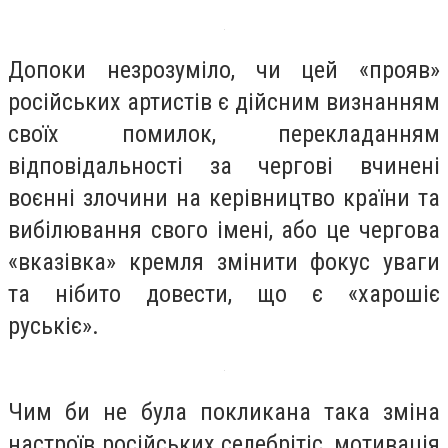
Допоки незрозуміло, чи цей «прояв»
російських артистів є дійсним визнанням
своїх помилок, перекладанням
відповідальності за чергові вчинені
воєнні злочини на керівництво країни та
вибілювання свого імені, або це чергова
«вказівка» кремля змінити фокус уваги
та нібито довести, що є «харошіє
руськіє».
Чим би не була покликана така зміна
настроїв російських селебрітіс, мотивація