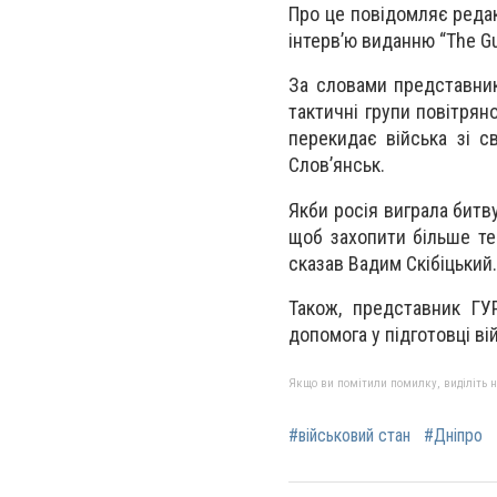
Про це повідомляє редак
інтерв’ю виданню “The Gu
За словами представник
тактичні групи повітрян
перекидає війська зі с
Слов’янськ.
Якби росія виграла битву
щоб захопити більше тер
сказав Вадим Скібіцький.
Також, представник ГУР
допомога у підготовці ві
Якщо ви помітили помилку, виділіть нео
#військовий стан
#Дніпро