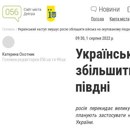
Новини
Погода
Карта міста
Головна
Український наступ змушує росію збільшити війська на окупованому півдн
09:30, 1 серпня 2022 р.
Українсь
Катерина Охотник
Головна редакторка 056.ua та 44.ua
збільшит
півдні
​​росія перекидає вели
планують застосувати н
України.