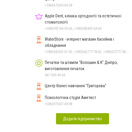
+380(67)630-64-58
Apple Dent, клініка ортодонтії та естетичної
стоматології
+380(99)744-55-66, +380(98)445-54-40
WaterStore - інтернет магазин басейнів і
обладнання
+380(44)502-01-02, +380(66)777-78-42, +380(67)777-82-19, +380(67)890-80-80, +380(73)890-80-80, +380(44)502-01-03
Печатки та штампи "Волошин & К" Дніпро,
виготовлення печаток
067 959 49 64
Центр бізнес-навчання "Григорєва"
Психологічна студія Аметист
+380(97)507-49-98
Додати підприємство