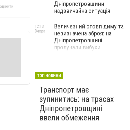
Дніпропетровщини -
 оцінити
надзвичайна ситуація
Величезний стовп диму та
12:13
Вчора
невизначена зброя: на
Дніпропетровщині
пролунали вибухи
ТОП НОВИНИ
Транспорт має
зупинитись: на трасах
Дніпропетровщині
ввели обмеження