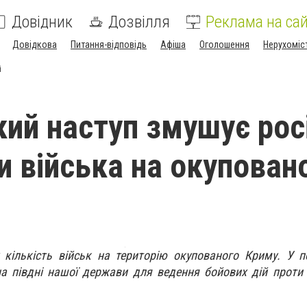
Довідник
Дозвілля
Реклама на сай
Довідкова
Питання-відповідь
Афіша
Оголошення
Нерухоміс
і
кий наступ змушує рос
и війська на окупован
ку кількість військ на територію окупованого Криму. У 
а півдні нашої держави для ведення бойових дій проти