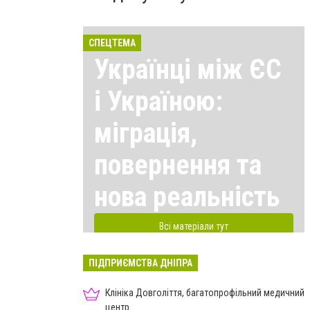
СПЕЦТЕМА
Українці між ЄС
і Україною:
міграція,
повернення та
нова реальність
Всі матеріали тут
ПІДПРИЄМСТВА ДНІПРА
Клініка Довголіття, багатопрофільний медичний
центр