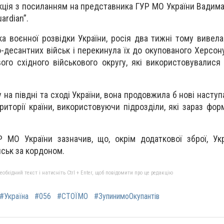
ція з посиланням на представника ГУР МО України Вадима 
ardian”.
а воєнної розвідки України, росія два тижні тому вивел
о-десантних військ і перекинула їх до окупованого Херсон
вого східного військового округу, які використовувалися
 на півдні та сході України, вона продовжила б нові наступа
иторії країни, використовуючи підрозділи, які зараз фор
 МО України зазначив, що, окрім додаткової зброї, Укр
йськ за кордоном.
бхідний текст і натисніть Ctrl + Enter, щоб повідомити про це редакцію
#Україна
#056
#СТОЇМО
#ЗупинимоОкупантів