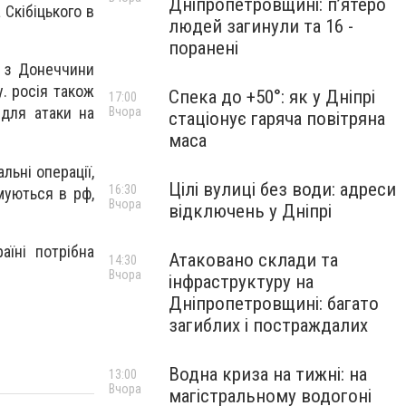
Дніпропетровщині: п’ятеро
Скібіцького в
людей загинули та 16 -
поранені
а з Донеччини
у. росія також
Спека до +50°: як у Дніпрі
17:00
 для атаки на
Вчора
стаціонує гаряча повітряна
маса
льні операції,
Цілі вулиці без води: адреси
16:30
муються в рф,
Вчора
відключень у Дніпрі
аїні потрібна
Атаковано склади та
14:30
Вчора
інфраструктуру на
Дніпропетровщині: багато
загиблих і постраждалих
Водна криза на тижні: на
13:00
Вчора
магістральному водогоні