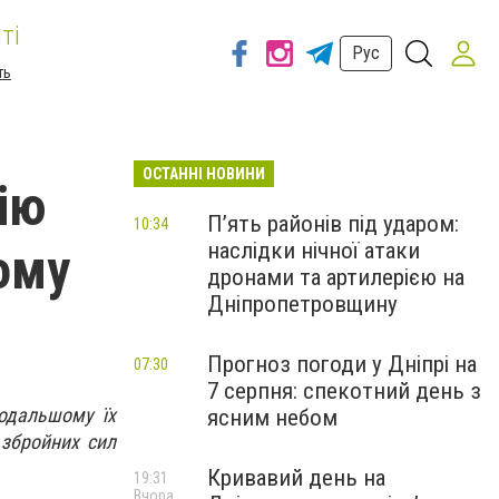
ті
Рус
ть
ОСТАННІ НОВИНИ
ію
П’ять районів під ударом:
10:34
наслідки нічної атаки
ому
дронами та артилерією на
Дніпропетровщину
Прогноз погоди у Дніпрі на
07:30
7 серпня: спекотний день з
подальшому їх
ясним небом
 збройних сил
Кривавий день на
19:31
Вчора