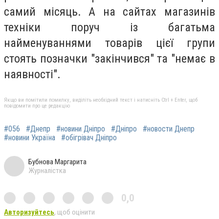
самий місяць. А на сайтах магазинів
техніки поруч із багатьма
найменуваннями товарів цієї групи
стоять позначки "закінчився" та "немає в
наявності".
Якщо ви помітили помилку, виділіть необхідний текст і натисніть Ctrl + Enter, щоб
повідомити про це редакцію
#056
#Днепр
#новини Дніпро
#Дніпро
#новости Днепр
#новини Україна
#обігрівач Дніпро
Бубнова Маргарита
Журналістка
0,0
Авторизуйтесь
, щоб оцінити