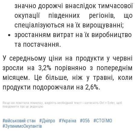
значно дорожчі внаслідок тимчасової
окупації південних регіонів, що
спеціалізуються на їх вирощуванні;
зростанням витрат на їх виробництво
та постачання.
У середньому ціни на продукти у червні
зросли на 3,2% порівняно з попереднім
місяцем. Це більше, ніж у травні, коли
продукти подорожчали на 2,6%.
Якщо ви помітили помилку, виділіть необхідний текст і натисніть Ctrl + Enter, щоб
повідомити про це редакцію
#військовий стан
#Дніпро
#Україна
#056
#СТОЇМО
#ЗупинимоОкупантів