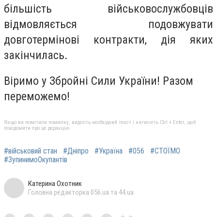
більшість військовослужбовців
відмовляється подовжувати
довготермінові контракти, дія яких
закінчилась.
Віримо у Збройні Сили України! Разом
переможемо!
Якщо ви помітили помилку, виділіть необхідний текст і натисніть Ctrl + Enter, щоб
повідомити про це редакцію
#військовий стан
#Дніпро
#Україна
#056
#СТОЇМО
#ЗупинимоОкупантів
Катерина Охотник
Головна редакторка 056.ua та 44.ua