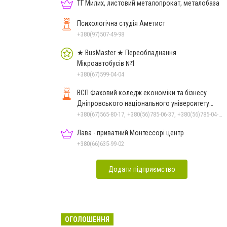
ТГ Милих, листовий металопрокат, металобаза
Психологічна студія Аметист
+380(97)507-49-98
★ BusMaster ★ Переобладнання
Мікроавтобусів №1
+380(67)599-04-04
ВСП Фаховий коледж економіки та бізнесу
Дніпровського національного університету
імені Олеся Гончара
+380(67)565-80-17, +380(56)785-06-37, +380(56)785-04-97
Лава - приватний Монтессорі центр
+380(66)635-99-02
Додати підприємство
ОГОЛОШЕННЯ