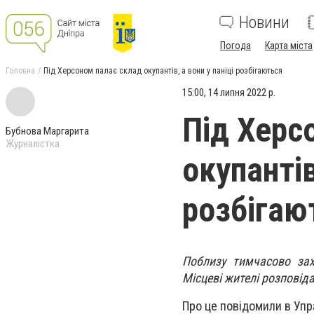
Новини
Погода
Карта міста
Головна
Під Херсоном палає склад окупантів, а вони у паніці розбігаються
15:00, 14 липня 2022 р.
Під Херс
Бубнова Маргарита
Журналістка
окупантів
розбігаю
Поблизу тимчасово зах
Місцеві жителі розповід
Про це повідомили в Упра