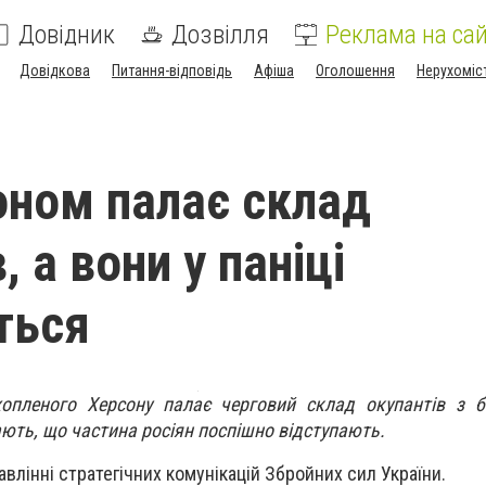
Довідник
Дозвілля
Реклама на сай
Довідкова
Питання-відповідь
Афіша
Оголошення
Нерухоміс
оном палає склад
, а вони у паніці
ться
опленого Херсону палає черговий склад окупантів з б
ають, що частина росіян поспішно відступають.
влінні стратегічних комунікацій Збройних сил України.