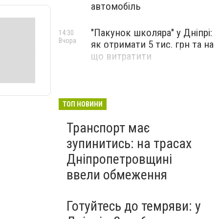
автомобіль
"Пакунок школяра" у Дніпрі:
14:30
Вчора
як отримати 5 тис. грн та на
що витратити
ТОП НОВИНИ
Транспорт має
зупинитись: на трасах
Дніпропетровщині
ввели обмеження
Готуйтесь до темряви: у