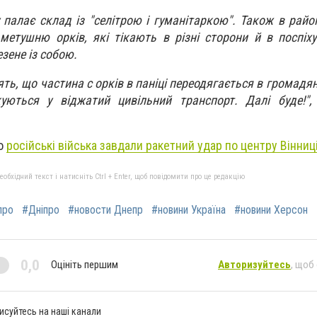
 палає склад із "селітрою і гуманітаркою". Також в район
метушню орків, які тікають в різні сторони й в поспіх
зене із собою.
ть, що частина с орків в паніці переодягається в громадян
ються у віджатий цивільний транспорт. Далі буде!",
що
російські війська завдали ракетний удар по центру Вінниці
бхідний текст і натисніть Ctrl + Enter, щоб повідомити про це редакцію
про
#Дніпро
#новости Днепр
#новини Україна
#новини Херсон
0,0
Оцініть першим
Авторизуйтесь
, щоб
исуйтесь на наші канали