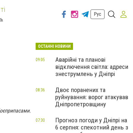
ті
Рус
ть
ОСТАННІ НОВИНИ
Аварійні та планові
09:05
відключення світла: адреси
знеструмлень у Дніпрі
Двоє поранених та
08:36
руйнування: ворог атакував
Дніпропетровщину
оєприпасами.
Прогноз погоди у Дніпрі на
07:30
6 серпня: спекотний день з