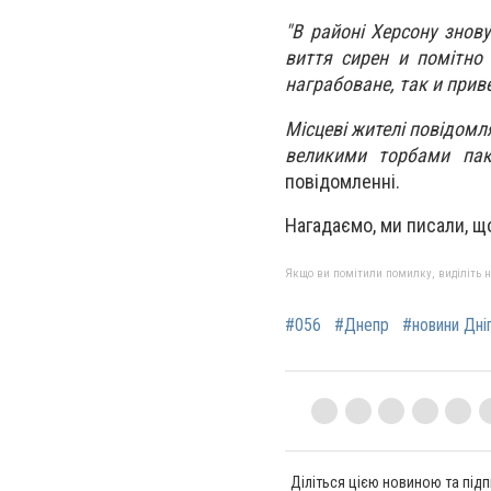
"В районі Херсону знову
виття сирен и помітно 
награбоване, так и приве
Місцеві жителі повідомля
великими торбами паку
повідомленні.
Нагадаємо, ми писали, 
Якщо ви помітили помилку, виділіть нео
#056
#Днепр
#новини Дні
Діліться цією новиною та підп