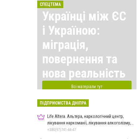
СПЕЦТЕМА
Українці між ЄС
і Україною:
міграція,
повернення та
нова реальність
Всі матеріали тут
ПІДПРИЄМСТВА ДНІПРА
Life Altera. Альтера, наркологічний центр,
лікування наркоманії, лікування алкоголізму,
зняття ломки
+380(97)741-44-47