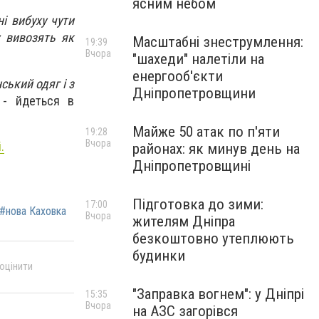
ясним небом
і вибуху чути
у вивозять як
Масштабні знеструмлення:
19:39
Вчора
"шахеди" налетіли на
енергооб'єкти
ський одяг і з
Дніпропетровщини
- йдеться в
Майже 50 атак по п'яти
19:28
Вчора
.
районах: як минув день на
Дніпропетровщині
Підготовка до зими:
17:00
#нова Каховка
Вчора
жителям Дніпра
безкоштовно утеплюють
будинки
 оцінити
"Заправка вогнем": у Дніпрі
15:35
Вчора
на АЗС загорівся