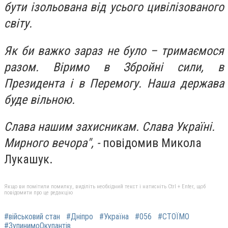
бути ізольована від усього цивілізованого
світу.
Як би важко зараз не було – тримаємося
разом. Віримо в Збройні сили, в
Президента і в Перемогу. Наша держава
буде вільною.
Слава нашим захисникам. Слава Україні.
Мирного вечора", -
повідомив Микола
Лукашук.
Якщо ви помітили помилку, виділіть необхідний текст і натисніть Ctrl + Enter, щоб
повідомити про це редакцію
#військовий стан
#Дніпро
#Україна
#056
#СТОЇМО
#ЗупинимоОкупантів