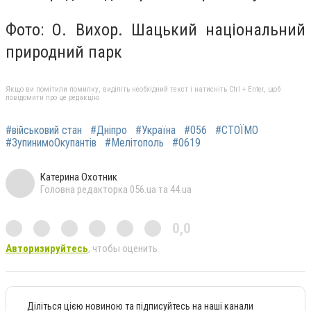
Фото: О. Вихор. Шацький національний
природний парк
Якщо ви помітили помилку, виділіть необхідний текст і натисніть Ctrl + Enter, щоб
повідомити про це редакцію
#військовий стан
#Дніпро
#Україна
#056
#СТОЇМО
#ЗупинимоОкупантів
#Мелітополь
#0619
Катерина Охотник
Головна редакторка 056.ua та 44.ua
0,0
Авторизируйтесь
, чтобы оценить
Діліться цією новиною та підписуйтесь на наші канали