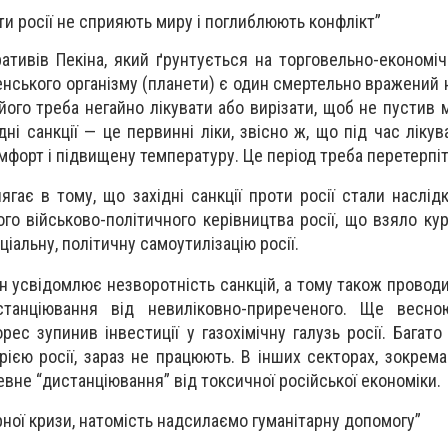
оти росії не сприяють миру і поглиблюють конфлікт”
ативів Пекіна, який ґрунтується на торговельно-економіч
енського організму (планети) є один смертельно вражений 
 його треба негайно лікувати або вирізати, щоб не пустив 
дні санкції — це первинні ліки, звісно ж, що під час лікув
орт і підвищену температуру. Це період треба перетерпіт
гає в тому, що західні санкції проти росії стали наслід
о військово-політичного керівництва росії, що взяло курс
ціальну, політичну самоутилізацію росії.
 усвідомлює незворотність санкцій, а тому також проводи
станціювання від невиліковно-приреченого. Ще весно
opec зупинив інвестиції у газохімічну галузь росії. Багат
рією росії, зараз не працюють. В інших секторах, зокрема
евне “дистанціювання” від токсичної російської економіки.
рної кризи, натомість надсилаємо гуманітарну допомогу”