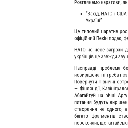
Розглянемо наративи, як
“Захід, НАТО і США 
Україні”.
Це типовий наратив росі
офіційний Пекін подає, ф
НАТО не несе загрози дл
українців це завжди звуч
Насправді проблема бе
невирішена і її треба п
Повернути Північні остр
— Фінляндії, Калініград
Абагайтуй на річці Арг
питання будуть вирішен
створення не одного, а 
багато фрагментів ств
переконані, що китайські