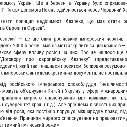
помогу Україні. Ще в березні в Україну було спрямова
НР. Також допомога Пекіна здійснюється через Червоний Х
изнати принцип неділимості безпеки, що має стати о
 в Європі та Євразії”.
безпеки” — це ще один російський імперський наратив,
довж 2000-х років і мав на меті закріпити за цієї країною —
пекову сферу впливу росіян на них. Про це йшлося ще 
“Договору про європейську безпеку” (представлен
дєвим), який так і лишився проєктом, бо жодна розумово
них імперських, антидемократичних документів не поставил
ід російського імперського словоблуддя “неділимості
о можуть об’єднувати Китай і Україну у сфері міжнародних
є принципи мирного співіснування між країнами, які в
ь і суверенітет країн і т.д.). Але проблема дієвості цих пр
ою від росії, яка постійно порушує міжнародне право, пі
в’язання. Принципи мирного співіснування не працюватимут
легітимний путінський режим.