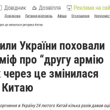
Довідник
Дозвілля
Реклама на сай
Довідкова
Питання-відповідь
Афіша
Оголошення
Нерухоміс
через це змінилася риторика Китаю
сили України поховали
 міф про “другу армію
к через це змінилася
 Китаю
оргнення в Україну 24 лютого Китай кілька разів давав оцінк