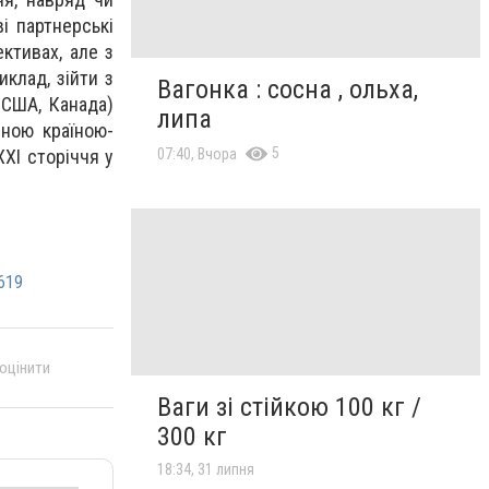
і партнерські
ктивах, але з
клад, зійти з
Вагонка : сосна , ольха,
 США, Канада)
липа
ною країною-
5
ХХІ сторіччя у
07:40, Вчора
619
 оцінити
Ваги зі стійкою 100 кг /
300 кг
18:34, 31 липня