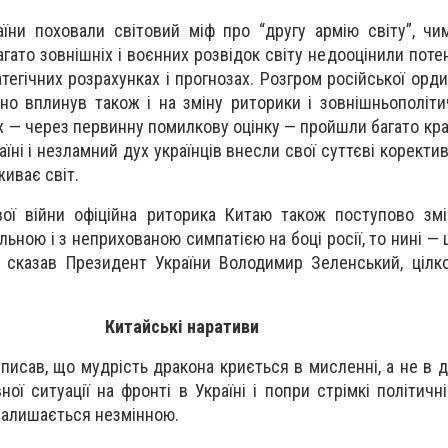
їни поховали світовий міф про “другу армію світу”, чи
гато зовнішніх і воєнних розвідок світу недооцінили потен
тегічних розрахунках і прогнозах. Розгром російської орд
но вплинув також і на зміну риторики і зовнішньополіти
ях — через первинну помилкову оцінку — пройшли багато країн 
країні і незламний дух українців внесли свої суттєві коректи
живає світ.
ої війни офіційна риторика Китаю також поступово змі
льною і з неприхованою симпатією на боці росії, то нині —
о сказав Президент України Володимир Зеленський, ціл
Китайські наративи
исав, що мудрість дракона криється в мисленні, а не в ді
ої ситуації на фронті в Україні і попри стрімкі політичні
 залишається незмінною.