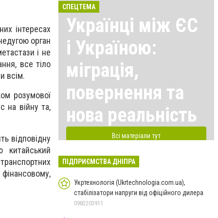
СПЕЦТЕМА
Українці між ЄС
них інтересах
недугою орган
і Україною:
метастази і не
міграція,
ання, все тіло
и всім.
повернення та
ком розумової
 на війну та,
нова реальність
Всі матеріали тут
ть відповідну
ю китайський
о транспортних
ПІДПРИЄМСТВА ДНІПРА
 фінансовому,
Укртехнологія (Ukrtechnologia.com.ua),
стабілізатори напруги від офіційного дилера
0982203911