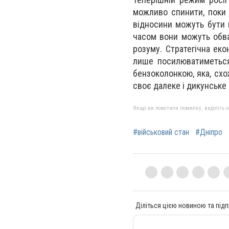
можливо спинити, поки 
відносини можуть бути 
часом вони можуть обвал
розуму. Стратегічна еко
лише посилюватиметься
бензоколонкою, яка, схо
своє далеке і дикунське
Якщо ви помітили помилку, виділіть нео
#військовий стан
#Дніпро
Діліться цією новиною та підп