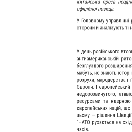
китайська преса неодн
офіційної позиції.
У Головному управлінні
сторони й аналізують ті 
У день російського втор
антиамериканській рито
безглуздого розширення
мабуть, не знають історі
розрухи, мародерства і ґ
Європи. І європейський
недорозвинутого, атав
ресурсами та ядерною 
європейських націй, що 
цьому — рішення Швеції
“НАТО рухається на схід
часів.