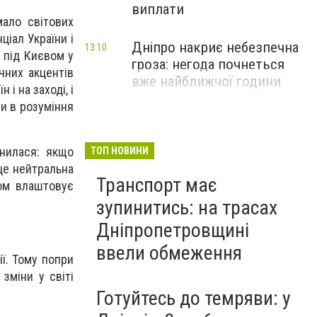
виплати
мало світових
ціал України і
Дніпро накриє небезпечна
13:10
и під Києвом у
гроза: негода почнеться
чних акцентів
вже найближчої години
і на заході, і
ви в розуміння
нилася: якщо
ТОП НОВИНИ
 це нейтральна
Транспорт має
ком влаштовує
зупинитись: на трасах
Дніпропетровщині
ввели обмеження
ї. Тому попри
 зміни у світі
Готуйтесь до темряви: у