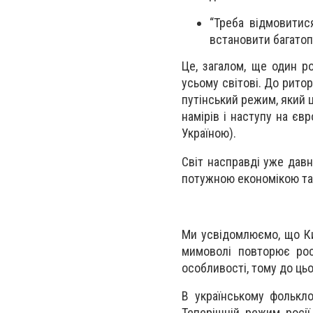
“Треба відмовитися
встановити багато
Це, загалом, ще один р
усьому світові. До рито
путінський режим, який 
намірів і наступу на єв
Україною).
Світ насправді уже давн
потужною економікою та
Ми усвідомлюємо, що Кит
мимоволі повторює росі
особливості, тому до цьо
В українському фолькло
Теперішній режим росії