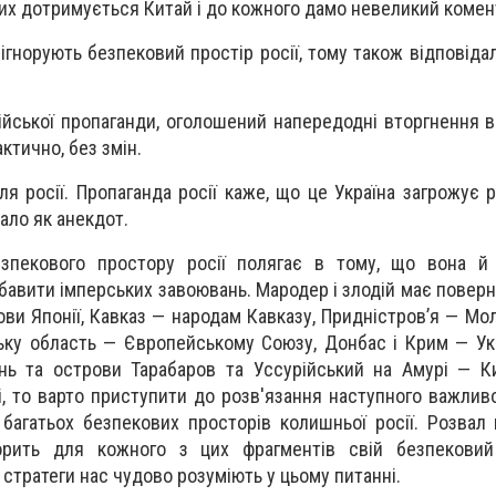
их дотримується Китай і до кожного дамо невеликий комен
ігнорують безпековий простір росії, тому також відповідал
йської пропаганди, оголошений напередодні вторгнення в 
актично, без змін.
я росії. Пропаганда росії каже, що це Україна загрожує р
ало як анекдот.
зпекового простору росії полягає в тому, що вона й 
озбавити імперських завоювань. Мародер і злодій має повер
ови Японії, Кавказ — народам Кавказу, Придністров’я — Мо
ську область — Європейському Союзу, Донбас і Крим — Укр
унь та острови Тарабаров та Уссурійський на Амурі — К
і, то варто приступити до розв'язання наступного важлив
багатьох безпекових просторів колишньої росії. Розвал ц
орить для кожного з цих фрагментів свій безпековий
 стратеги нас чудово розуміють у цьому питанні.