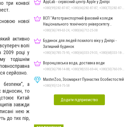
AppLab - сервісний центр Apple у Дніпрі
но три конвої
+380(99)282-87-87, +380(66)282-87-87, +380(73)282-87-87
рест.
ВСП "Автотранспортний фаховий коледж
сновою нової
Національного технічного університету
"Дніпровська політехніка"
+380(56)749-63-24, +380(66)712-25-38
 який активно
Будинок для людей похилого віку у Дніпрі -
 всупереч волі
Затишний будинок
в 2009 році у
+380(56)785-73-95, +380(66)333-29-33, +380(68)333-18-33
ому тодішнім
Воронцовська вода, доставка води
-повносправна
+380(56)798-14-88, +380(98)555-69-44, +380(50)760-39-90, +380(63)798-14-88
ася серйозно.
MasterZoo, Зоомаркет Пухнастих Особистостей
 безпеки”, а
+380(95)124-75-58
 відносин, то
ідстоює Китай
Додати підприємство
инципів завжди
дписані нею ж
ь до тих пір,