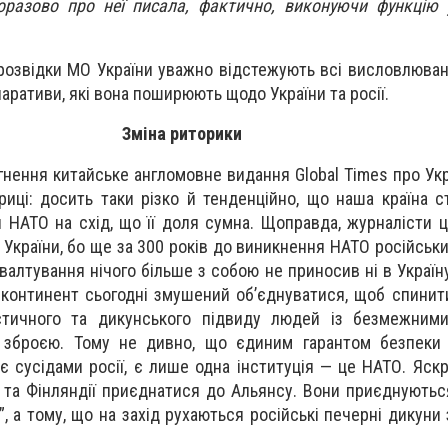
оразово про неї писала, фактично, виконуючи функцію 
 розвідки МО України уважно відстежують всі висловлюван
наративи, які вона поширюють щодо України та росії.
Зміна риторики
гнення китайське англомовне видання Global Times про Укр
риці: досить таки різко й тенденційно, що наша країна 
 НАТО на схід, що її доля сумна. Щоправда, журналісти ц
ї України, бо ще за 300 років до виникнення НАТО російськ
валтування нічого більше з собою не приносив ні в Україну
 континент сьогодні змушений об’єднуватися, щоб спинит
істичного та дикунського підвиду людей із безмежним
зброєю. Тому не дивно, що єдиним гарантом безпеки 
є сусідами росії, є лише одна інституція — це НАТО. Яск
 та Фінляндії приєднатися до Альянсу. Вони приєднуютьс
”, а тому, що на захід рухаються російські печерні дикун