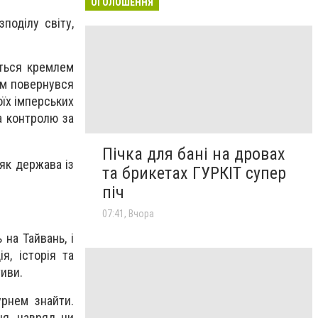
ОГОЛОШЕННЯ
поділу світу,
ється кремлем
шим повернувся
їх імперських
а контролю за
Пічка для бані на дровах
 як держава із
та брикетах ГУРКІТ супер
піч
07:41, Вчора
на Тайвань, і
я, історія та
тиви.
урнем знайти.
ня, навряд чи