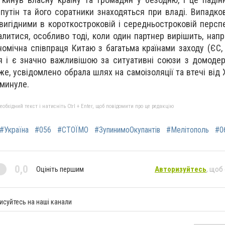
путін та його соратники знаходяться при владі. Випадков
вигідними в короткостроковій і середньостроковій перспе
итися, особливо тоді, коли один партнер вирішить, напри
номічна співпраця Китаю з багатьма країнами заходу (ЄС,
 і є значно важливішою за ситуативні союзи з домодер
же, усвідомлено обрала шлях на самоізоляції та втечі від 
 минуле.
бхідний текст і натисніть Ctrl + Enter, щоб повідомити про це редакцію
#Україна
#056
#СТОЇМО
#ЗупинимоОкупантів
#Мелітополь
#0
0,0
Оцініть першим
Авторизуйтесь
, щоб
исуйтесь на наші канали