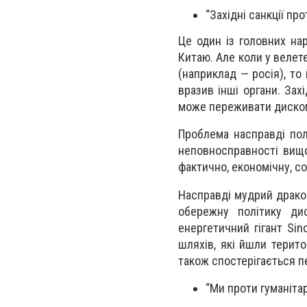
“Західні санкції пр
Це один із головних нар
Китаю. Але коли у велет
(наприклад — росія), то
вразив інші органи. Захі
може переживати дискомф
Проблема насправді поля
неповносправності вищог
фактично, економічну, со
Насправді мудрий дракон
обережну політику ди
енергетичний гігант Sin
шляхів, які йшли терито
також спостерігається п
“Ми проти гуманіта