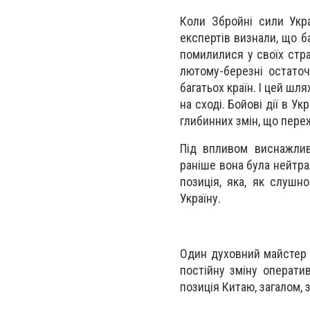
Коли Збройні сили Укра
експертів визнали, що ба
помилилися у своїх стра
лютому-березні остаточ
багатьох країн. І цей шл
на сході. Бойові дії в У
глибинних змін, що пере
Під впливом виснажлив
раніше вона була нейтра
позиція, яка, як слушн
Україну.
Один духовний майстер п
постійну зміну оперативн
позиція Китаю, загалом,