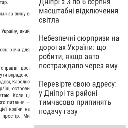
Дніпрі з 3 по 6 серпня
тар.
масштабні відключення
ьні за війну в
світла
Україну, який
Небезпечні сюрпризи на
дорогах України: що
осії, хоча для
робити, якщо авто
постраждало через яму
справді досі
нути вкрадене.
лдові, Карелію
Перевірте свою адресу:
аїні, острови
у Дніпрі та районі
итаю. Коли ці
тимчасово припинять
ого питання —
ієї країни на
подачу газу
 простір. Ми