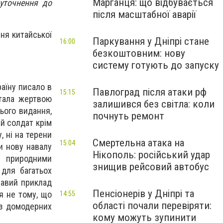
Марганця: що відбувається
уточнення до
після масштабної аварії
ня китайської
Паркування у Дніпрі стане
16:00
безкоштовним: нову
систему готують до запуску
аїну писало в
Павлоград після атаки рф
15:15
стала жертвою
залишився без світла: коли
ього видання,
почнуть ремонт
ий солдат крім
, ні на терени
Смертельна атака на
15:04
и нову навалу
Нікополь: російський удар
и природними
знищив рейсовий автобус
для багатьох
равий приклад
Пенсіонерів у Дніпрі та
я не тому, що
14:55
області почали перевіряти:
и з домодерних
кому можуть зупинити