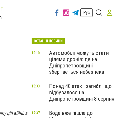
ті
Рус
ть
ОСТАННІ НОВИНИ
Автомобілі можуть стати
19:10
цілями дронів: де на
Дніпропетровщині
зберігається небезпека
Понад 40 атак і загиблі: що
18:33
відбувалося на
Дніпропетровщині 8 серпня
Вода вже пішла до
у цій війні, а
17:37