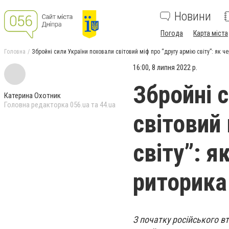
Новини
Погода
Карта міста
Головна
Збройні сили України поховали світовий міф про “другу армію світу”: як 
16:00, 8 липня 2022 р.
Збройні 
Катерина Охотник
Головна редакторка 056.ua та 44.ua
світовий
світу”: я
риторика
З початку російського вт