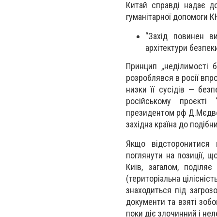
Китай справді надає до
гуманітарної допомоги К
“Захід повинен в
архітектури безпеки
Принцип „неділимості 
розроблявся в росії впро
низки її сусідів — без
російському проєкті 
президентом рф Д.Мєдвє
західна країна до подіб
Якщо відсторонитися в
поглянути на позиції, щ
Київ, загалом, поділя
(територіальна цілісніст
знаходиться під загроз
документи та взяті зобо
поки діє злочинний і не