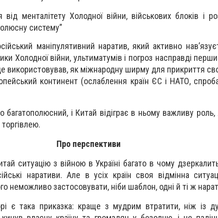
 від менталітету Холодної війни, військових блоків і роз
полюсну систему”
осійський маніпулятивний наратив, який активно нав’язу
рики Холодної війни, ультиматумів і погроз насправді пер
це використовував, як міжнародну ширму для прикриття сво
ропейський континент (ослаблення країн ЄС і НАТО, спроб
о багатополюсний, і Китай відіграє в ньому важливу роль,
 торгівлею.
Про перспективи
ай ситуацію з війною в Україні багато в чому дзеркалить 
йські наративи. Але в усіх країн своя відмінна ситуаці
го неможливо застосовувати, ніби шаблон, одні й ті ж нара
рі є така приказка: краще з мудрим втратити, ніж із д
 кинув власну країну та громадян у безодню, і це падін