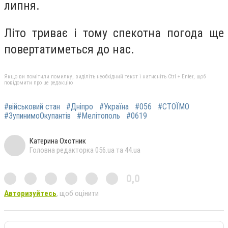
липня.
Літо триває і тому спекотна погода ще
повертатиметься до нас.
Якщо ви помітили помилку, виділіть необхідний текст і натисніть Ctrl + Enter, щоб
повідомити про це редакцію
#військовий стан
#Дніпро
#Україна
#056
#СТОЇМО
#ЗупинимоОкупантів
#Мелітополь
#0619
Катерина Охотник
Головна редакторка 056.ua та 44.ua
0,0
Авторизуйтесь
, щоб оцінити