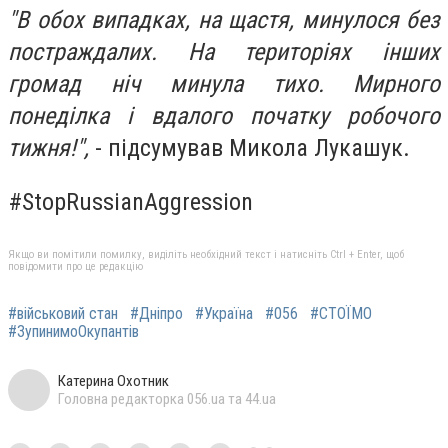
"В обох випадках, на щастя, минулося без
постраждалих. На територіях інших
громад ніч минула тихо. Мирного
понеділка і вдалого початку робочого
тижня!",
- підсумував Микола Лукашук.
#StopRussianAggression
Якщо ви помітили помилку, виділіть необхідний текст і натисніть Ctrl + Enter, щоб
повідомити про це редакцію
#військовий стан
#Дніпро
#Україна
#056
#СТОЇМО
#ЗупинимоОкупантів
Катерина Охотник
Головна редакторка 056.ua та 44.ua