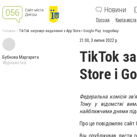
Новини
Погода
Карта міста
Головна
TikTok загрожує видалення з App Store і Google Play: подробиці
21:00, 3 липня 2022 р.
TikTok з
Бубнова Маргарита
Журналістка
Store і G
Федеральна комісія зв'я
Тому у відомстві вим
найближчими днями підо
Про це повідомляє сайт 
Він опублікував листи 