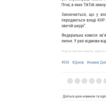
Пічаї, в яких TikTok звин
Зазначається, що у вл
передаються владі КНР. 
овечій шкурі".
Федеральна комісія зв'я
липня. У разі відмови ві
Якщо ви помітили помилку, виділіть нео
#056
#Днепр
#новини Дні
Діліться цією новиною та підп