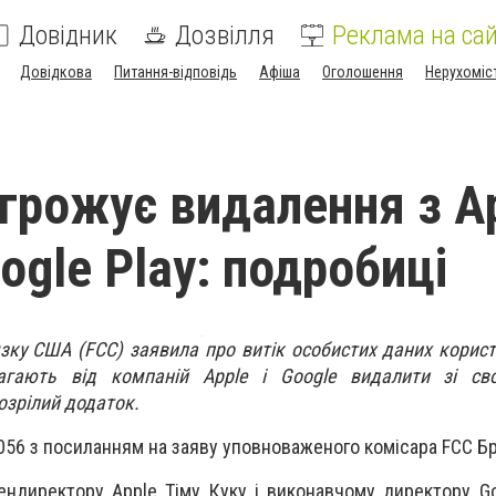
Довідник
Дозвілля
Реклама на сай
Довідкова
Питання-відповідь
Афіша
Оголошення
Нерухоміс
агрожує видалення з A
oogle Play: подробиці
зку США (FCC) заявила про витік особистих даних користу
агають від компаній Apple і Google видалити зі сво
зрілий додаток.
056 з посиланням на заяву уповноваженого комісара FCC Б
гендиректору Apple Тіму Куку і виконавчому директору G