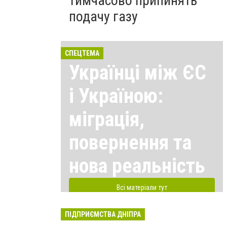
тимчасово припинять
подачу газу
СПЕЦТЕМА
Українці між ЄС
і Україною:
міграція,
повернення та
нова реальність
Всі матеріали тут
ПІДПРИЄМСТВА ДНІПРА