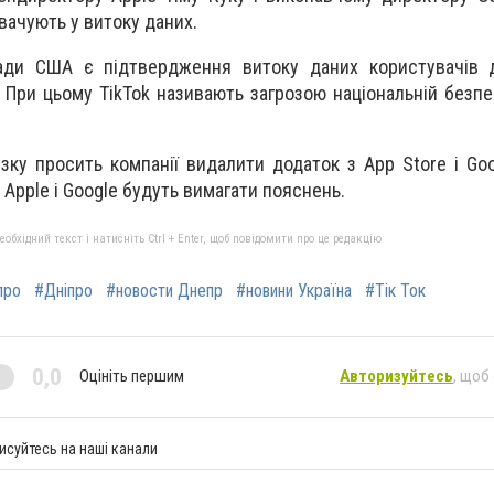
увачують у витоку даних.
ади США є підтвердження витоку даних користувачів д
При цьому TikTok називають загрозою національній безпец
зку просить компанії видалити додаток з App Store і Goo
д Apple і Google будуть вимагати пояснень.
бхідний текст і натисніть Ctrl + Enter, щоб повідомити про це редакцію
про
#Дніпро
#новости Днепр
#новини Україна
#Тік Ток
0,0
Оцініть першим
Авторизуйтесь
, щоб
исуйтесь на наші канали