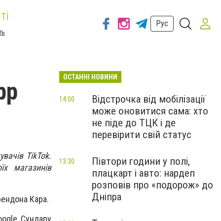
ті
Рус
ть
ОСТАННІ НОВИНИ
pp
Відстрочка від мобілізації
14:00
може оновитися сама: хто
не піде до ТЦК і де
перевірити свій статус
вачів TikTok.
Півтори години у полі,
13:30
їх магазинів
плацкарт і авто: нардеп
розповів про «подорож» до
Дніпра
рендона Кара.
oogle Сундару