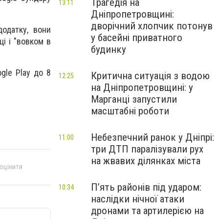
Трагедія на
13:11
Дніпропетровщині:
дворічний хлопчик потонув
одатку, вони
у басейні приватного
і і "вовком в
будинку
gle Play до 8
Критична ситуація з водою
12:25
на Дніпропетровщині: у
Марганці запустили
масштабні роботи
Небезпечний ранок у Дніпрі:
11:00
три ДТП паралізували рух
на жвавих ділянках міста
 оцінити
П’ять районів під ударом:
10:34
наслідки нічної атаки
дронами та артилерією на