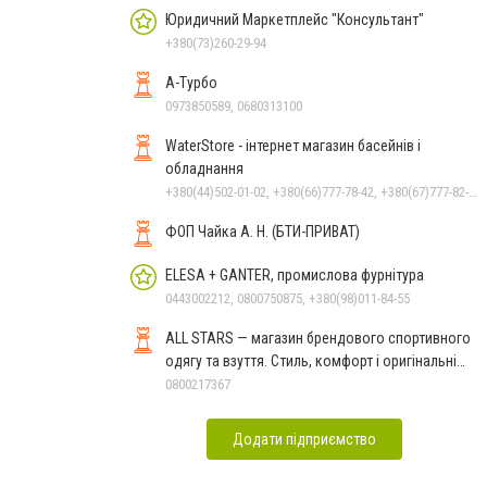
Юридичний Маркетплейс "Консультант"
+380(73)260-29-94
А-Турбо
0973850589, 0680313100
WaterStore - інтернет магазин басейнів і
обладнання
+380(44)502-01-02, +380(66)777-78-42, +380(67)777-82-19, +380(67)890-80-80, +380(73)890-80-80, +380(44)502-01-03
ФОП Чайка А. Н. (БТИ-ПРИВАТ)
ELESA + GANTER, промислова фурнітура
0443002212, 0800750875, +380(98)011-84-55
ALL STARS — магазин брендового спортивного
одягу та взуття. Стиль, комфорт і оригінальні
моделі
0800217367
Додати підприємство