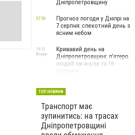
Дніпропетровщину
Прогноз погоди у Дніпрі на
07:30
7 серпня: спекотний день з
ясним небом
Кривавий день на
19:31
Вчора
Дніпропетровщині: п’ятеро
людей загинули та 16 -
поранені
ТОП НОВИНИ
Транспорт має
зупинитись: на трасах
Дніпропетровщині