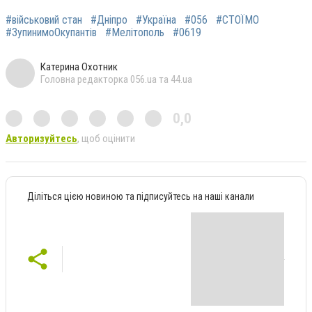
#військовий стан
#Дніпро
#Україна
#056
#СТОЇМО
#ЗупинимоОкупантів
#Мелітополь
#0619
Катерина Охотник
Головна редакторка 056.ua та 44.ua
0,0
Авторизуйтесь
, щоб оцінити
Діліться цією новиною та підписуйтесь на наші канали