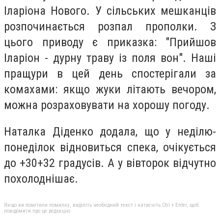
Іларіона Нового. У сільських мешканців
розпочинається розпал прополки. З
цього приводу є приказка: "Прийшов
Іларіон - дурну траву із поля вон". Наші
пращури в цей день спостерігали за
комахами: якщо жуки літають вечором,
можна розраховувати на хорошу погоду.
Наталка Діденко додала, що у неділю-
понеділок відновиться спека, очікується
до +30+32 градусів. А у вівторок відчутно
похолоднішає.
Якщо ви помітили помилку, виділіть необхідний текст і натисніть Ctrl + Enter, щоб
повідомити про це редакцію