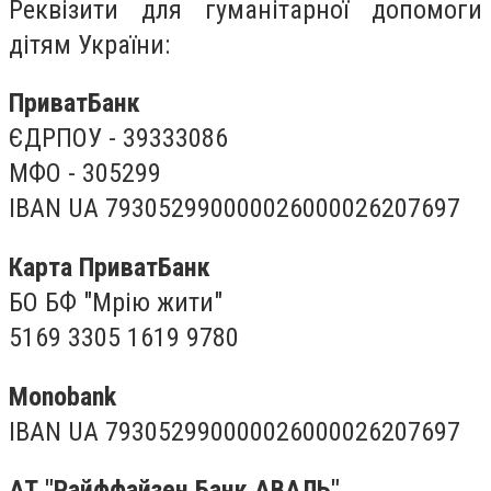
Реквізити для гуманітарної допомоги
дітям України:
ПриватБанк
ЄДРПОУ - 39333086
МФО - 305299
IBAN UA 793052990000026000026207697
Карта ПриватБанк
БО БФ "Мрію жити"
5169 3305 1619 9780
Monobank
IBAN UA 793052990000026000026207697
АТ "Райффайзен Банк АВАЛЬ"