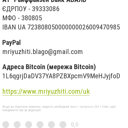
ЄДРПОУ - 39333086
МФО - 380805
IBAN UA 723808050000000026009470985
PayPal
mriyuzhiti.blago@gmail.com
Адреса Bitcoin (мережа Bitcoin)
1L6qgrjDaDV37YA8PZBXpcmV9MeHJyjfoD
https://www.mriyuzhiti.com/uk
Якщо ви помітили помилку, виділіть необхідний текст і натисніть Ctrl + Enter, щоб
повідомити про це редакцію
0,0