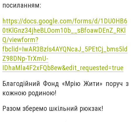
посиланням:
https://docs.google.com/forms/d/1DU0HB6
0tKlGnz34jheBLOom10b__sBfoawDEnZ_RKl
Q/viewform?
fbclid=IwAR3Bzls4AYQNcaJ_5PEtCj_bms5ld
Z98DNp-TrXmU-
IDhaMla4F2xFQb8ew&edit_requested=true
Благодійний Фонд «Мрію Жити» поруч з
кожною родиною!
Разом зберемо шкільний рюкзак!