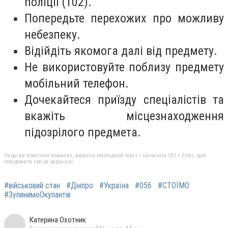
поліції (102).
Попередьте перехожих про можливу
небезпеку.
Відійдіть якомога далі від предмету.
Не використовуйте поблизу предмету
мобільний телефон.
Дочекайтеся приїзду спеціалістів та
вкажіть місцезнаходження
підозрілого предмета.
Якщо ви помітили помилку, виділіть необхідний текст і натисніть Ctrl + Enter, щоб
повідомити про це редакцію
#військовий стан
#Дніпро
#Україна
#056
#СТОЇМО
#ЗупинимоОкупантів
Катерина Охотник