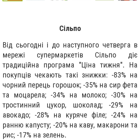
Сільпо
Від сьогодні і до наступного четверга в
мережі супермаркетів Сільпо діє
традиційна програма "Ціна тижня". На
покупців чекають такі знижки: -83% на
чорний перець горошок; -35% на сир фета
та моцарела; -34% на молоко; -30% на
тростинний цукор, шоколад; -29% на
авокадо; -28% на куряче філе; -24% на
ранню капусту; -20% на каву, макарони та
рис; -17% на зелень.