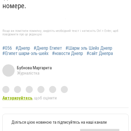
номере.
Якщо ви помітили помилку, виділіть необхідний текст і натисніть Ctrl + Enter, щоб
повідомити про це редакцію
#056
#Днепр
#Днепр Египет
#Шарм эль Шейх Днепр
#Египет шарм-эль-шейх
#новости Днепр
#сайт Днепра
Бубнова Маргарита
Журналістка
Авторизуйтесь
, щоб оцінити
Діліться цією новиною та підписуйтесь на наші канали