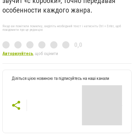
звучит «с коробки», точно передавая
особенности каждого жанра.
Якщо ви помітили помилку, виділіть необхідний текст і натисніть Ctrl + Enter, щоб
повідомити про це редакцію
0,0
Авторизуйтесь
, щоб оцінити
Діліться цією новиною та підписуйтесь на наші канали