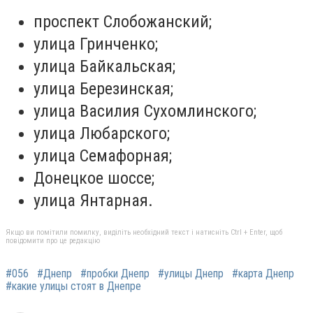
проспект Слобожанский;
улица Гринченко;
улица Байкальская;
улица Березинская;
улица Василия Сухомлинского;
улица Любарского;
улица Семафорная;
Донецкое шоссе;
улица Янтарная.
Якщо ви помітили помилку, виділіть необхідний текст і натисніть Ctrl + Enter, щоб
повідомити про це редакцію
#056
#Днепр
#пробки Днепр
#улицы Днепр
#карта Днепр
#какие улицы стоят в Днепре