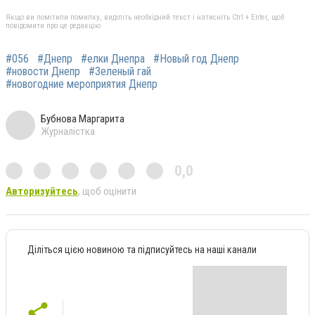
Якщо ви помітили помилку, виділіть необхідний текст і натисніть Ctrl + Enter, щоб
повідомити про це редакцію
#056
#Днепр
#елки Днепра
#Новый год Днепр
#новости Днепр
#Зеленый гай
#новогодние мероприятия Днепр
Бубнова Маргарита
Журналістка
0,0
Авторизуйтесь
, щоб оцінити
Діліться цією новиною та підписуйтесь на наші канали