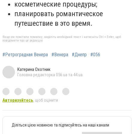
косметические процедуры;
планировать романтическое
путешествие в это время.
Якщо ви помітили помилку, виділіть необхідний текст і натисніть Ctrl + Enter, щоб
повідомити про це редакцію
#Ретроградная Венера
#Венера
#Днепр
#056
Катерина Охотник
Головна редакторка 056.ua та 44.ua
Авторизуйтесь
, щоб оцінити
Діліться цією новиною та підписуйтесь на наші канали