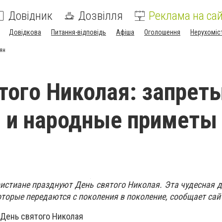
Довідник
Дозвілля
Реклама на сай
Довідкова
Питання-відповідь
Афіша
Оголошення
Нерухоміс
ян
того Николая: запреты
 и народные приметы
ристиане празднуют День святого Николая. Эта чудесная д
торые передаются с поколения в поколение, сообщает сайт
 День святого Николая