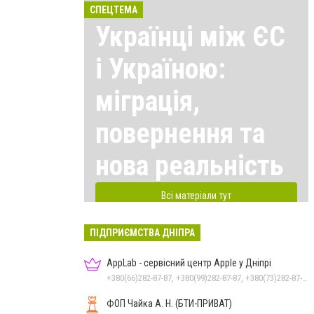
СПЕЦТЕМА
Українці між ЄС
і Україною:
міграція,
повернення та
нова реальність
Всі матеріали тут
ПІДПРИЄМСТВА ДНІПРА
AppLab - сервісний центр Apple у Дніпрі
+380(66)282-87-87, +380(99)282-87-87, +380(73)282-87-87
ФОП Чайка А. Н. (БТИ-ПРИВАТ)