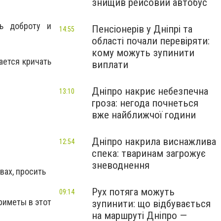
знищив рейсовий автобус
ь доброту и
Пенсіонерів у Дніпрі та
14:55
області почали перевіряти:
кому можуть зупинити
ается кричать
виплати
Дніпро накриє небезпечна
13:10
гроза: негода почнеться
вже найближчої години
Дніпро накрила виснажлива
12:54
спека: тваринам загрожує
зневоднення
вах, просить
Рух потяга можуть
09:14
риметы в этот
зупинити: що відбувається
на маршруті Дніпро —