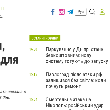
ті
Рус
ть
ОСТАННІ НОВИНИ
,
Паркування у Дніпрі стане
16:00
безкоштовним: нову
 для
систему готують до запуску
Павлоград після атаки рф
15:15
залишився без світла: коли
почнуть ремонт
ата связана с
 056.
Смертельна атака на
15:04
Нікополь: російський удар