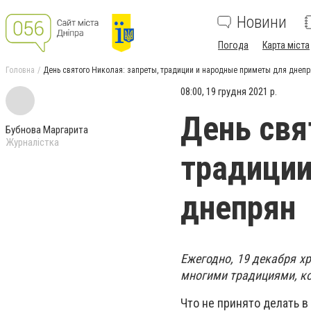
Новини
Погода
Карта міста
Головна
День святого Николая: запреты, традиции и народные приметы для днепр
08:00, 19 грудня 2021 р.
День свя
Бубнова Маргарита
Журналістка
традиции
днепрян
Ежегодно, 19 декабря х
многими традициями, ко
Что не принято делать в