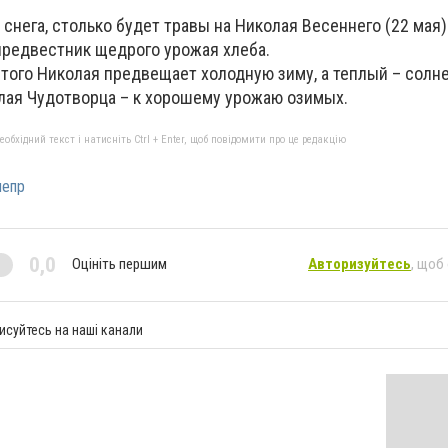
 снега, столько будет травы на Николая Весеннего (22 мая)
предвестник щедрого урожая хлеба.
того Николая предвещает холодную зиму, а теплый – солне
лая Чудотворца – к хорошему урожаю озимых.
бхідний текст і натисніть Ctrl + Enter, щоб повідомити про це редакцію
непр
0,0
Оцініть першим
Авторизуйтесь
, щоб
исуйтесь на наші канали