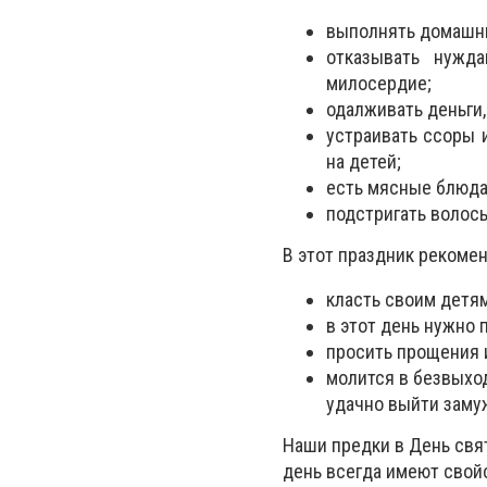
выполнять домашнюю
отказывать нужд
милосердие;
одалживать деньги,
устраивать ссоры 
на детей;
есть мясные блюда
подстригать волос
В этот праздник рекомен
класть своим детям
в этот день нужно 
просить прощения и
молится в безвыхо
удачно выйти заму
Наши предки в День свя
день всегда имеют свой