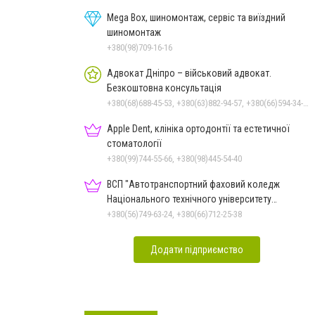
Mega Box, шиномонтаж, сервіс та виїздний
шиномонтаж
+380(98)709-16-16
Адвокат Дніпро – військовий адвокат.
Безкоштовна консультація
+380(68)688-45-53, +380(63)882-94-57, +380(66)594-34-88
Apple Dent, клініка ортодонтії та естетичної
стоматології
+380(99)744-55-66, +380(98)445-54-40
ВСП "Автотранспортний фаховий коледж
Національного технічного університету
"Дніпровська політехніка"
+380(56)749-63-24, +380(66)712-25-38
Додати підприємство