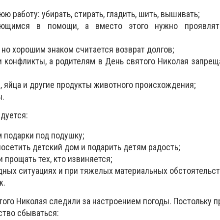
 работу: убирать, стирать, гладить, шить, вышивать;
ающимся в помощи, а вместо этого нужно проявлят
 но хорошим знаком считается возврат долгов;
и конфликты, а родителям в День святого Николая запрещ
, яйца и другие продукты животного происхождения;
ы.
дуется:
 подарки под подушку;
посетить детский дом и подарить детям радость;
 прощать тех, кто извиняется;
дных ситуациях и при тяжелых материальных обстоятельст
ж.
того Николая следили за настроением погоды. Постольку п
ство сбываться: