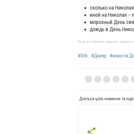
сколько на Николая
иней на Николая – 
морозный День свя
дождь в День Нико
Якщо ви помітили помилку, виділіть нео
#056
#Днепр
#новости Д
Діліться цією новиною та підп