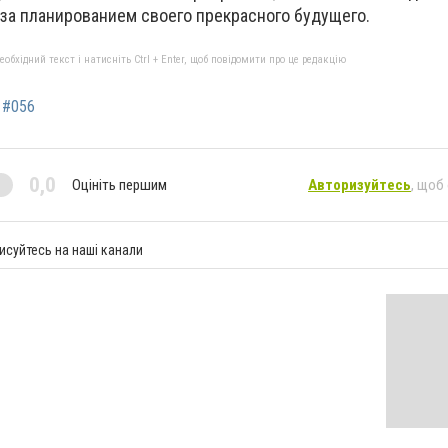
 за планированием своего прекрасного будущего.
бхідний текст і натисніть Ctrl + Enter, щоб повідомити про це редакцію
#056
0,0
Оцініть першим
Авторизуйтесь
, щоб
исуйтесь на наші канали