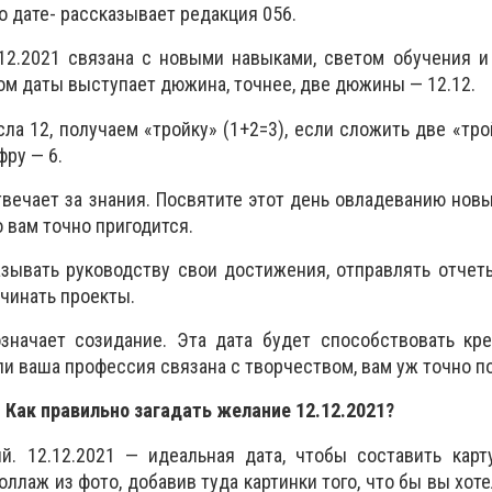
о дате- рассказывает редакция 056.
.12.2021 связана с новыми навыками, светом обучения 
ом даты выступает дюжина, точнее, две дюжины — 12.12.
ла 12, получаем «тройку» (1+2=3), если сложить две «тро
ру — 6.
отвечает за знания. Посвятите этот день овладеванию нов
 вам точно пригодится.
зывать руководству свои достижения, отправлять отчеты
ачинать проекты.
значает созидание. Эта дата будет способствовать кре
и ваша профессия связана с творчеством, вам уж точно п
Как правильно загадать желание 12.12.2021?
ий. 12.12.2021 — идеальная дата, чтобы составить кар
оллаж из фото, добавив туда картинки того, что бы вы хот