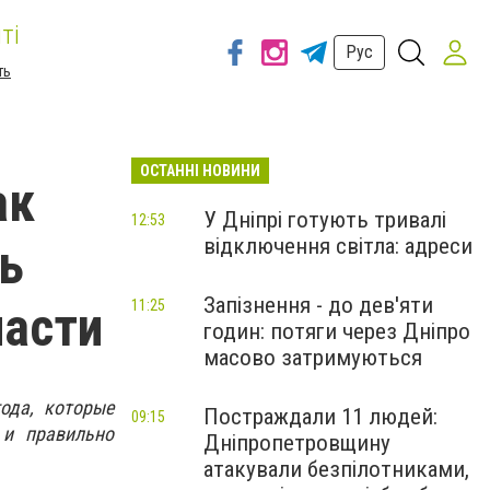
ті
Рус
ть
ОСТАННІ НОВИНИ
ак
У Дніпрі готують тривалі
12:53
відключення світла: адреси
ь
Запізнення - до дев'яти
ласти
11:25
годин: потяги через Дніпро
масово затримуються
ода, которые
Постраждали 11 людей:
09:15
 и правильно
Дніпропетровщину
атакували безпілотниками,