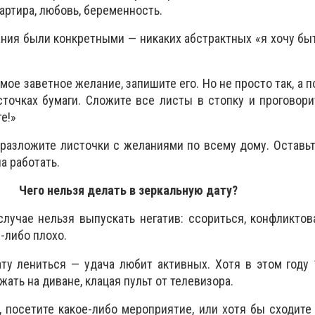
вартира, любовь, беременность.
ния были конкретными — никаких абстрактных «я хочу бы
амое заветное желание, запишите его. Но не просто так, а 
сточках бумаги. Сложите все листы в стопку и проговор
е!»
 разложите листочки с желаниями по всему дому. Оставьте
а работать.
Чего нельзя делать в зеркальную дату?
случае нельзя выпускать негатив: ссориться, конфликтов
-либо плохо.
ту лениться — удача любит активных. Хотя в этом году
жать на диване, клацая пульт от телевизора.
, посетите какое-либо мероприятие, или хотя бы сходит