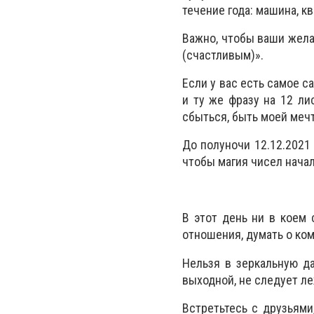
течение года: машина, к
Важно, чтобы ваши жела
(счастливым)».
Если у вас есть самое с
и ту же фразу на 12 ли
сбыться, быть моей мечт
До полуночи 12.12.2021
чтобы магия чисел начал
В этот день ни в коем 
отношения, думать о ком
Нельзя в зеркальную да
выходной, не следует ле
Встретьтесь с друзьями