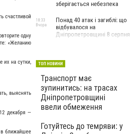
зберігається небезпека
ть счастливой
Понад 40 атак і загиблі: що
18:33
Вчора
відбувалося на
Дніпропетровщині 8 серпня
повторите одну
ите: «Желанию
 их на сутки,
ТОП НОВИНИ
Транспорт має
зупинитись: на трасах
ать, выяснять
Дніпропетровщині
ввели обмеження
 12 декабря —
Готуйтесь до темряви: у
е в ближайшее