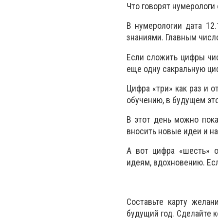
Что говорят нумерологи 
В нумерологии дата 12
знаниями. Главным числ
Если сложить цифры чис
еще одну сакральную циф
Цифра «три» как раз и 
обучению, в будущем это
В этот день можно пока
вносить новые идеи и н
А вот цифра «шесть» о
идеям, вдохновению. Есл
Составьте карту желан
будущий год. Сделайте к