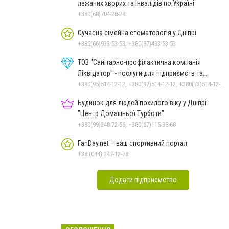
лежачих хворих та інвалідів по Україні
+380(68)704-28-28
Сучасна сімейна стоматологія у Дніпрі
+380(66)933-53-53, +380(97)433-53-53
ТОВ "Санітарно-профілактична компанія
Ліквідатор" - послуги для підприємств та
населення
+380(95)514-12-12, +380(97)514-12-12, +380(73)514-12-12
Будинок для людей похилого віку у Дніпрі
"Центр Домашньої Турботи"
+380(99)348-72-56, +380(67)115-98-68
FanDay.net – ваш спортивний портал
+38 (044) 247-12-78
Додати підприємство