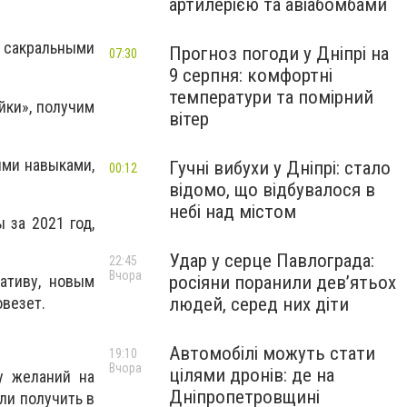
артилерією та авіабомбами
и сакральными
Прогноз погоди у Дніпрі на
07:30
9 серпня: комфортні
температури та помірний
йки», получим
вітер
ыми навыками,
Гучні вибухи у Дніпрі: стало
00:12
відомо, що відбувалося в
небі над містом
 за 2021 год,
Удар у серце Павлограда:
22:45
Вчора
росіяни поранили дев’ятьох
ативу, новым
людей, серед них діти
овезет.
Автомобілі можуть стати
19:10
Вчора
цілями дронів: де на
ту желаний на
Дніпропетровщині
ели получить в