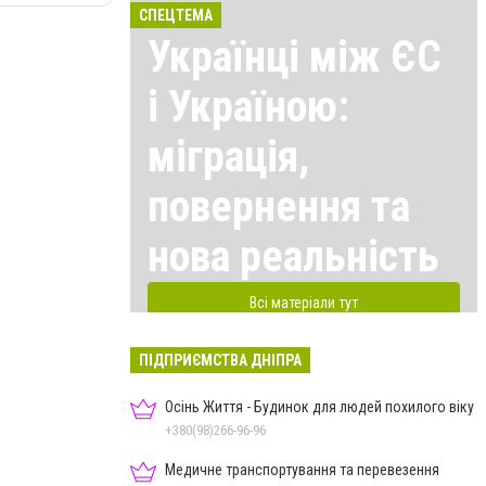
СПЕЦТЕМА
Українці між ЄС
і Україною:
міграція,
повернення та
нова реальність
Всі матеріали тут
ПІДПРИЄМСТВА ДНІПРА
Осінь Життя - Будинок для людей похилого віку
+380(98)266-96-96
Медичне транспортування та перевезення