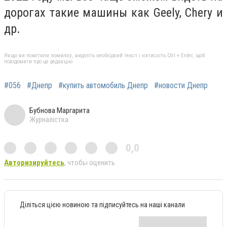
дорогах такие машины как Geely, Chery и
др.
Якщо ви помітили помилку, виділіть необхідний текст і натисніть Ctrl + Enter, щоб
повідомити про це редакцію
#056
#Днепр
#купить автомобиль Днепр
#новости Днепр
Бубнова Маргарита
Журналістка
0,0
Авторизируйтесь
, чтобы оценить
Діліться цією новиною та підписуйтесь на наші канали