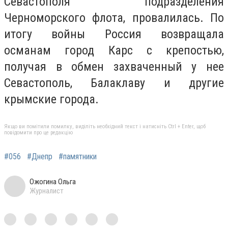
Севастополя подразделения
Черноморского флота, провалилась. По
итогу войны Россия возвращала
османам город Карс с крепостью,
получая в обмен захваченный у нее
Севастополь, Балаклаву и другие
крымские города.
Якщо ви помітили помилку, виділіть необхідний текст і натисніть Ctrl + Enter, щоб
повідомити про це редакцію
#056
#Днепр
#памятники
Ожогина Ольга
Журналист