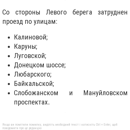
Со стороны Левого берега затруднен
проезд по улицам:
Калиновой;
Каруны;
Луговской;
Донецком шоссе;
Любарского;
Байкальской;
Слобожанском и Мануйловском
проспектах.
Якщо ви помітили помилку, виділіть необхідний текст і натисніть Ctrl + Enter, щоб
повідомити про це редакцію