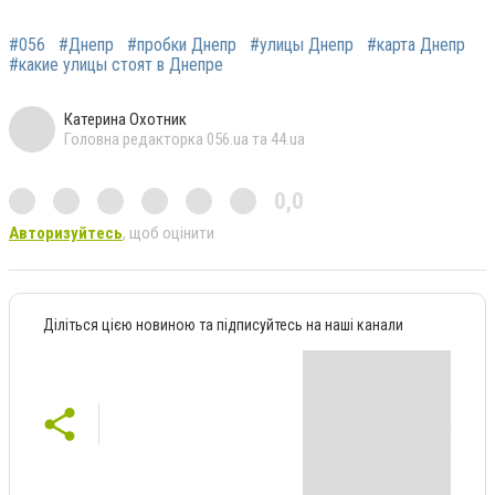
#056
#Днепр
#пробки Днепр
#улицы Днепр
#карта Днепр
#какие улицы стоят в Днепре
Катерина Охотник
Головна редакторка 056.ua та 44.ua
0,0
Авторизуйтесь
, щоб оцінити
Діліться цією новиною та підписуйтесь на наші канали