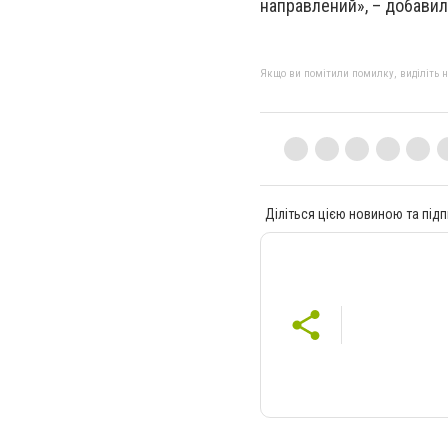
направлений», – добавил
Якщо ви помітили помилку, виділіть нео
Діліться цією новиною та підп