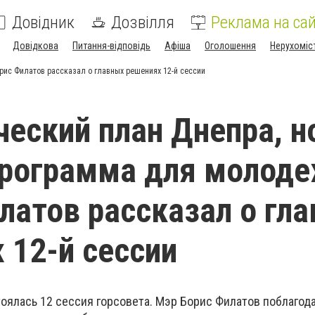
Довідник
Дозвілля
Реклама на сай
Довідкова
Питання-відповідь
Афіша
Оголошення
Нерухоміс
рис Филатов рассказал о главных решениях 12-й сессии
ческий план Днепра, 
программа для молоде
латов рассказал о гл
 12-й сессии
тоялась 12 сессия горсовета. Мэр Борис Филатов поблагод