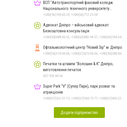
ВСП "Автотранспортний фаховий коледж
Національного технічного університету
"Дніпровська політехніка"
+380(56)749-63-24, +380(66)712-25-38
Адвокат Дніпро – військовий адвокат.
Безкоштовна консультація
+380(68)688-45-53, +380(63)882-94-57, +380(66)594-34-88
Офтальмологічний центр “Новий Зір” м. Дніпро
+380(56)374-06-06, +380(67)625-06-06, +380(50)386-06-06
Печатки та штампи "Волошин & К" Дніпро,
виготовлення печаток
067 959 49 64
Super Park “V” (Супер Парк), парк розваг та
атракціонів
+380(67)522-51-15, +380(67)560-75-77, +380(67)445-22-22, +380(67)720-07-57
Додати підприємство