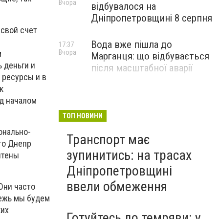
Вчора
відбувалося на
Дніпропетровщині 8 серпня
 свой счет
Вода вже пішла до
17:37
м
Вчора
Марганця: що відбувається
 деньги и
після масштабної аварії
 ресурсы и в
к
ед началом
ТОП НОВИНИ
онально-
Транспорт має
то Днепр
зупинитись: на трасах
чтены
Дніпропетровщині
ввели обмеження
Они часто
дежь мы будем
ких
Готуйтесь до темряви: у