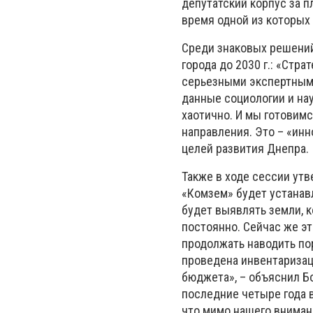
депутатский корпус за 
время одной из которых 
Среди знаковых решений
города до 2030 г.: «Стр
серьезными экспертными
данные социологии и нау
хаотично. И мы готовим
направления. Это – «инн
целей развития Днепра.
Также в ходе сессии ут
«Комзем» будет устанавл
будет выявлять земли, 
постоянно. Сейчас же э
продолжать наводить по
проведена инвентаризац
бюджета», – объяснил Бо
последние четыре года в
что мимо нашего вниман