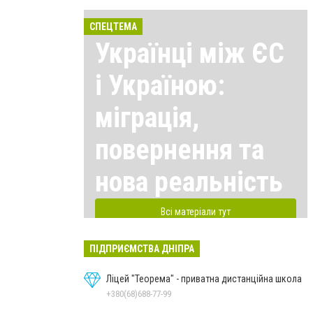
СПЕЦТЕМА
Українці між ЄС
і Україною:
міграція,
повернення та
нова реальність
Всі матеріали тут
ПІДПРИЄМСТВА ДНІПРА
Ліцей "Теорема" - приватна дистанційна школа
+380(68)688-77-99