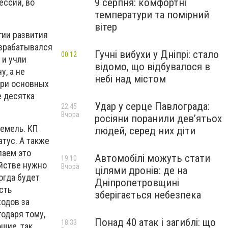
9 серпня: комфортні
ессий, во
температури та помірний
вітер
гии развития
азрабатывался
Гучні вибухи у Дніпрі: стало
00:12
 и учли
відомо, що відбувалося в
у, а не
небі над містом
три основных
е десятка
Удар у серце Павлограда:
22:45
Вчора
росіяни поранили дев’ятьох
емель. КП
людей, серед них діти
тус. А также
лаем это
Автомобілі можуть стати
19:10
яйстве нужно
Вчора
цілями дронів: де на
огда будет
Дніпропетровщині
сть
зберігається небезпека
ходов за
годаря тому,
Понад 40 атак і загиблі: що
18:33
щие, так