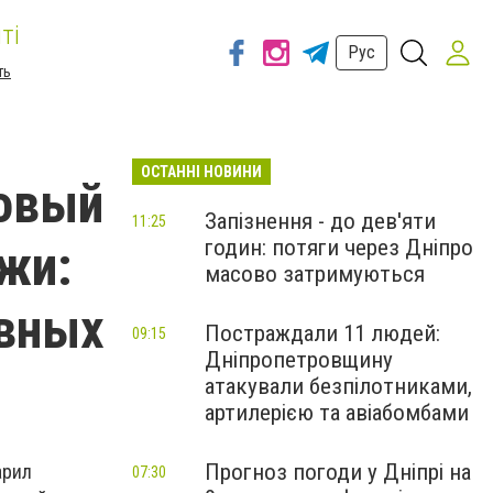
ті
Рус
ть
ОСТАННІ НОВИНИ
новый
Запізнення - до дев'яти
11:25
годин: потяги через Дніпро
жи:
масово затримуються
авных
Постраждали 11 людей:
09:15
Дніпропетровщину
атакували безпілотниками,
артилерією та авіабомбами
Прогноз погоди у Дніпрі на
арил
07:30