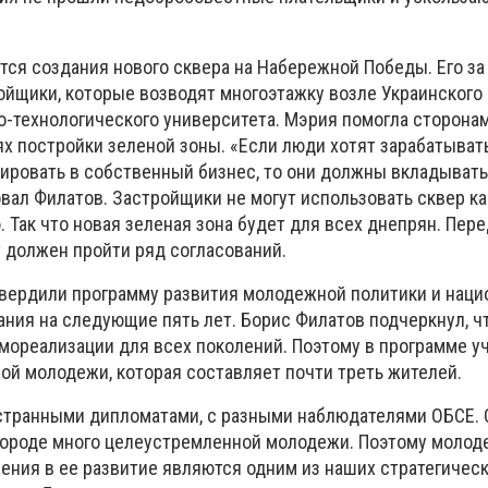
тся создания нового сквера на Набережной Победы. Его за
ойщики, которые возводят многоэтажку возле Украинского
о-технологического университета. Мэрия помогла сторона
х постройки зеленой зоны. «Если люди хотят зарабатывать
тировать в собственный бизнес, то они должны вкладывать
вал Филатов. Застройщики не могут использовать сквер ка
Так что новая зеленая зона будет для всех днепрян. Пер
т должен пройти ряд согласований.
утвердили программу развития молодежной политики и наци
ания на следующие пять лет. Борис Филатов подчеркнул, ч
мореализации для всех поколений. Поэтому в программе у
ой молодежи, которая составляет почти треть жителей.
странными дипломатами, с разными наблюдателями ОБСЕ. 
 городе много целеустремленной молодежи. Поэтому моло
ения в ее развитие являются одним из наших стратегичес