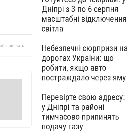
Дніпрі з 3 по 6 серпня
масштабні відключення
світла
тобы оценить
Небезпечні сюрпризи на
дорогах України: що
робити, якщо авто
постраждало через яму
Перевірте свою адресу:
у Дніпрі та районі
тимчасово припинять
подачу газу