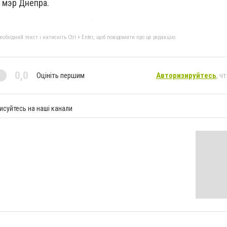
 мэр Днепра.
бхідний текст і натисніть Ctrl + Enter, щоб повідомити про це редакцію
0,0
Оцініть першим
Авторизируйтесь
, ч
исуйтесь на наші канали