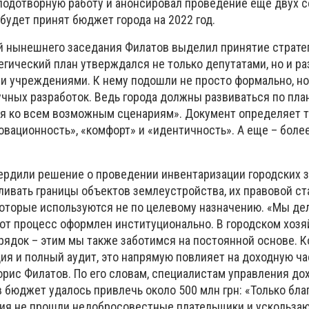
плодотворную работу и анонсировал проведение еще двух с
будет принят бюджет города на 2022 год.
 нынешнего заседания Филатов выделил принятие страте
атегический план утверждался не только депутатами, но и р
 учреждениями. К нему подошли не просто формально, но
чных разработок. Ведь города должны развиваться по план
ся ко всем возможным сценариям». Документ определяет 
овационность», «комфорт» и «идентичность». А еще – боле
вердили решение о проведении инвентаризации городских з
ивать границы объектов землеустройства, их правовой ста
которые используются не по целевому назначению. «Мы де
тот процесс оформлен институционально. В городском хоз
рядок – этим мы также заботимся на постоянной основе. К
ия и полный аудит, это напрямую повлияет на доходную ча
рис Филатов. По его словам, специалистам управления до
 бюджет удалось привлечь около 500 млн грн: «Только бла
ия не прошли недобросовестные плательщики и ускользаю