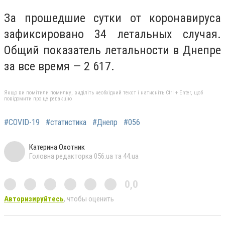
За прошедшие сутки от коронавируса
зафиксировано 34 летальных случая.
Общий показатель летальности в Днепре
за все время — 2 617.
Якщо ви помітили помилку, виділіть необхідний текст і натисніть Ctrl + Enter, щоб
повідомити про це редакцію
#COVID-19
#статистика
#Днепр
#056
Катерина Охотник
Головна редакторка 056.ua та 44.ua
0,0
Авторизируйтесь
, чтобы оценить