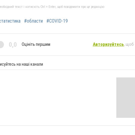
бхідний текст і натисніть Ctrl + Enter, щоб повідомити про це редакцію
статистика
#области
#COVID-19
0,0
Оцініть першим
Авторизуйтесь
, щоб
исуйтесь на наші канали