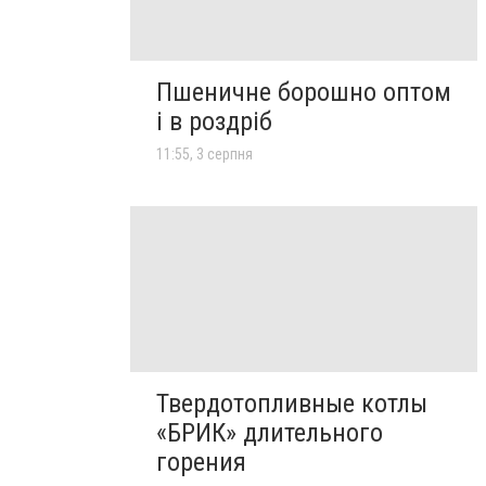
Пшеничне борошно оптом
і в роздріб
11:55, 3 серпня
Твердотопливные котлы
«БРИК» длительного
горения