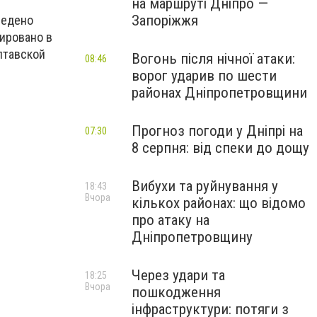
на маршруті Дніпро —
Запоріжжя
ведено
ировано в
олтавской
Вогонь після нічної атаки:
08:46
ворог ударив по шести
районах Дніпропетровщини
Прогноз погоди у Дніпрі на
07:30
8 серпня: від спеки до дощу
Вибухи та руйнування у
18:43
Вчора
кількох районах: що відомо
про атаку на
Дніпропетровщину
Через удари та
18:25
Вчора
пошкодження
інфраструктури: потяги з