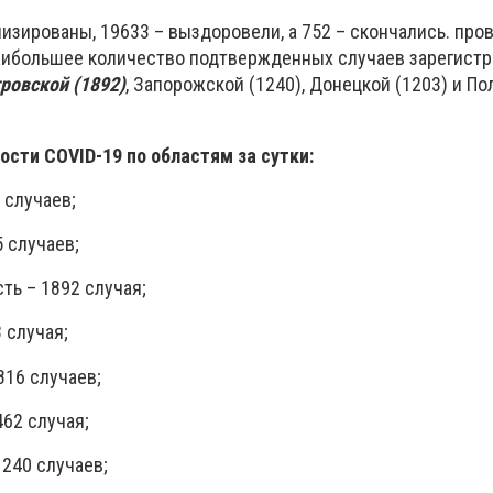
изированы, 19633 – выздоровели, а 752 – скончались. про
аибольшее количество подтвержденных случаев зарегистр
ровской (1892)
, Запорожской (1240), Донецкой (1203) и П
сти COVID-19 по областям за сутки:
 случаев;
 случаев;
ть – 1892 случая;
 случая;
816 случаев;
462 случая;
240 случаев;