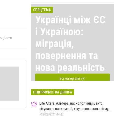
СПЕЦТЕМА
Українці між ЄС
і Україною:
 оцінити
міграція,
повернення та
нова реальність
Всі матеріали тут
ПІДПРИЄМСТВА ДНІПРА
Life Altera. Альтера, наркологічний центр,
лікування наркоманії, лікування алкоголізму,
зняття ломки
+380(97)741-44-47