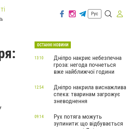
ті
Рус
ть
ОСТАННІ НОВИНИ
ря:
Дніпро накриє небезпечна
13:10
гроза: негода почнеться
вже найближчої години
Дніпро накрила виснажлива
12:54
спека: тваринам загрожує
зневоднення
и
Рух потяга можуть
09:14
зупинити: що відбувається