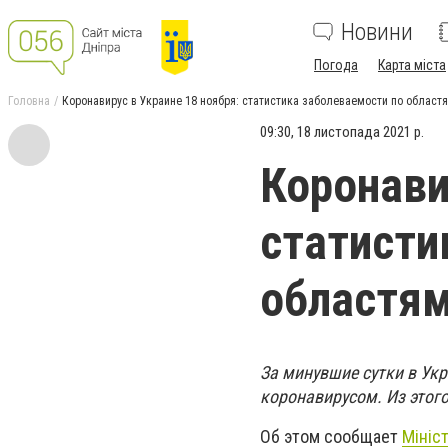
Новини
Погода
Карта міста
Головна
Коронавирус в Украине 18 ноября: статистика заболеваемости по областя
09:30, 18 листопада 2021 р.
Коронави
статисти
областям
За минувшие сутки в Ук
коронавирусом. Из этого
Об этом сообщает
Мініс