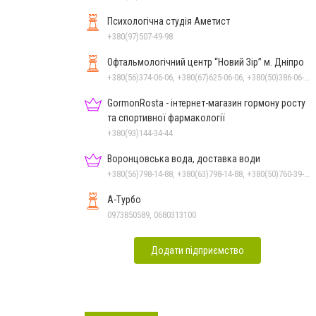
Психологічна студія Аметист
+380(97)507-49-98
Офтальмологічний центр “Новий Зір” м. Дніпро
+380(56)374-06-06, +380(67)625-06-06, +380(50)386-06-06
GormonRosta - інтернет-магазин гормону росту
та спортивної фармакології
+380(93)144-34-44
Воронцовська вода, доставка води
+380(56)798-14-88, +380(63)798-14-88, +380(50)760-39-90, +380(98)555-69-44
А-Турбо
0973850589, 0680313100
Додати підприємство