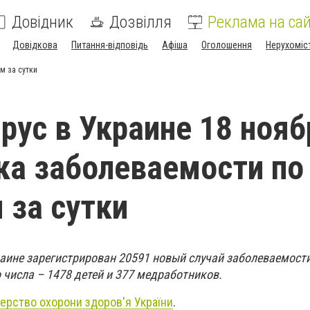
Довідник
Дозвілля
Реклама на сай
Довідкова
Питання-відповідь
Афіша
Оголошення
Нерухоміс
м за сутки
рус в Украине 18 нояб
ка заболеваемости по
 за сутки
раине зарегистрирован 20591 новый случай заболеваемост
 числа – 1478 детей и 377 медработников.
терство охорони здоров'я України
.