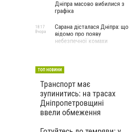
Дніпра масово вибилися з
графіка
Сарана дісталася Дніпра: що
18:17
Вчора
відомо про появу
небезпечної комахи
ТОП НОВИНИ
Транспорт має
зупинитись: на трасах
Дніпропетровщині
ввели обмеження
Готуйтесь до темряви: у