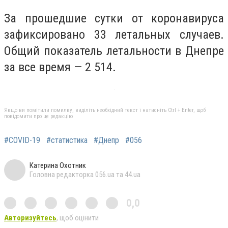
За прошедшие сутки от коронавируса
зафиксировано 33 летальных случаев.
Общий показатель летальности в Днепре
за все время — 2 514.
Якщо ви помітили помилку, виділіть необхідний текст і натисніть Ctrl + Enter, щоб
повідомити про це редакцію
#COVID-19
#статистика
#Днепр
#056
Катерина Охотник
Головна редакторка 056.ua та 44.ua
0,0
Авторизуйтесь
, щоб оцінити