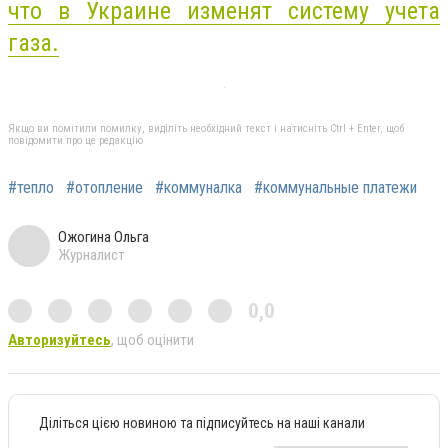
что в Украине изменят систему учета
газа.
Якщо ви помітили помилку, виділіть необхідний текст і натисніть Ctrl + Enter, щоб
повідомити про це редакцію
#тепло
#отопление
#коммуналка
#коммунальные платежи
Ожогина Ольга
Журналист
0,0
Авторизуйтесь
, щоб оцінити
Діліться цією новиною та підписуйтесь на наші канали