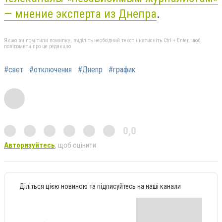
— мнение эксперта из Днепра
.
Якщо ви помітили помилку, виділіть необхідний текст і натисніть Ctrl + Enter, щоб
повідомити про це редакцію
#свет
#отключения
#Днепр
#график
0,0
Авторизуйтесь
, щоб оцінити
Діліться цією новиною та підписуйтесь на наші канали