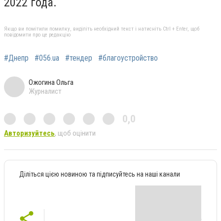
2022 года.
Якщо ви помітили помилку, виділіть необхідний текст і натисніть Ctrl + Enter, щоб
повідомити про це редакцію
#Днепр
#056.ua
#тендер
#благоустройство
Ожогина Ольга
Журналист
0,0
Авторизуйтесь
, щоб оцінити
Діліться цією новиною та підписуйтесь на наші канали