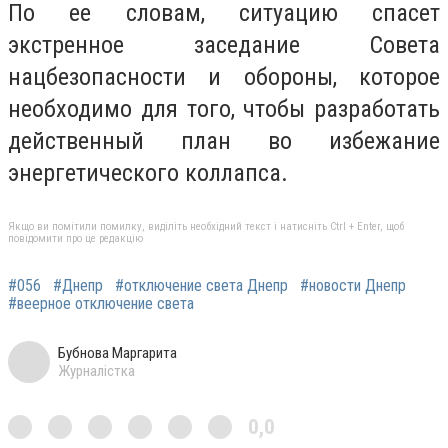
По ее словам, ситуацию спасет
экстренное заседание Совета
нацбезопасности и обороны, которое
необходимо для того, чтобы разработать
действенный план во избежание
энергетического коллапса.
Якщо ви помітили помилку, виділіть необхідний текст і натисніть Ctrl + Enter, щоб
повідомити про це редакцію
#056
#Днепр
#отключение света Днепр
#новости Днепр
#веерное отключение света
Бубнова Маргарита
Журналістка
0,0