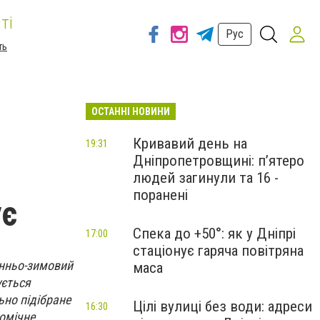
ті
Рус
ть
ОСТАННІ НОВИНИ
Кривавий день на
19:31
Дніпропетровщині: п’ятеро
людей загинули та 16 -
поранені
ує
Спека до +50°: як у Дніпрі
17:00
стаціонує гаряча повітряна
інньо-зимовий
маса
ується
но підібране
Цілі вулиці без води: адреси
16:30
номічне