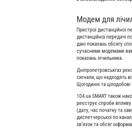
Модем для лічи
Пристрої дистанційної п
дистанційної передачі п
дані показань обсягу спож
сучасними модемами вам
показань лічильника.
Дніпропетровськгаз ре
сигнали, що надходять ві
Щогодинні та цілодобові 
104.ua SMART також накоп
реєструє спроби впливу 
(дату, час початку та за
диспетчерської по канал
зв’язок та обсяг інформа