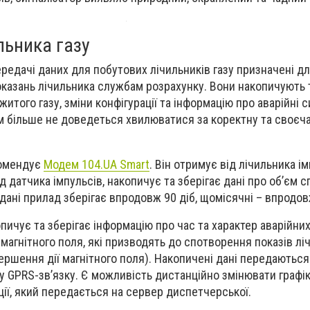
льника газу
ередачі даних для побутових лічильників газу призначені д
оказань лічильника службам розрахунку. Вони накопичують 
итого газу, зміни конфігурації та інформацію про аварійні си
 більше не доведеться хвилюватися за коректну та своєч
комендує
Модем 104.UA Smart
. Він отримує від лічильника і
д датчика імпульсів, накопичує та зберігає дані про об’єм с
дані прилад зберігає впродовж 90 діб, щомісячні – впродов
ичує та зберігає інформацію про час та характер аварійних
магнітного поля, які призводять до спотворення показів лі
вершення дії магнітного поля). Накопичені дані передаютьс
у GPRS-зв’язку. Є можливість дистанційно змінювати графік
ції, який передається на сервер диспетчерської.