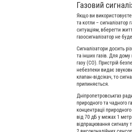
Газовий сигналі
Якщо ви використовуєте 
та котли – сигналізатор 
ситуаціям, вберегти житт
газосигналізатор не буд
Сигналізатори досить різ
та інших газів. Для дом
газу (CO). Пристрій безп
небезпеки видає звукови
клапан-відсікач, то сигн
припиняється.
Дніпропетровськгаз рад
природного та чадного г
концентрації природного 
від 70 дБ у межах 1 мет
відпрацювання сигналу т
2 високонадійних сенсор