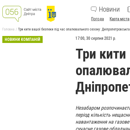
Новини
Погода
Карта міста
Головна
Три кити вашої безпеки під час опалювального сезону: Дніпропетровськг
17:00, 30 серпня 2021 р.
НОВИНИ КОМПАНІЙ
Три кити 
опалювал
Дніпропе
Незабаром розпочинаєть
період кількість нещасни
навантаження на газове
сучасне газове обладнан