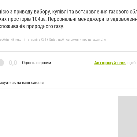
ією з приводу вибору, купівлі та встановлення газового о
ких просторів 104
ua
. Персональні менеджери із задоволен
 споживачів природного газу.
бхідний текст і натисніть Ctrl + Enter, щоб повідомити про це редакцію
0,0
Оцініть першим
Авторизуйтесь
, щоб
исуйтесь на наші канали