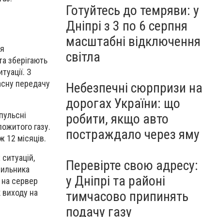
Готуйтесь до темряви: у
Дніпрі з 3 по 6 серпня
масштабні відключення
ля
світла
та зберігають
туації. З
асну передачу
Небезпечні сюрпризи на
дорогах України: що
мпульсні
робити, якщо авто
пожитого газу.
постраждало через яму
ж 12 місяців.
 ситуацій,
Перевірте свою адресу:
чильника
у Дніпрі та районі
я на сервер
 виходу на
тимчасово припинять
подачу газу