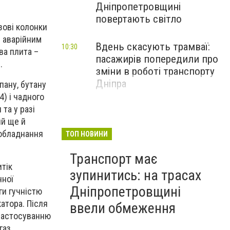
Дніпропетровщині
повертають світло
зові колонки
и аварійним
Вдень скасують трамваї:
10:30
ва плита –
пасажирів попередили про
.
зміни в роботі транспорту
Дніпра
пану, бутану
) і чадного
та у разі
ий ще й
 обладнання
ТОП НОВИНИ
Транспорт має
итік
зупинитись: на трасах
чної
Дніпропетровщині
ги гучністю
атора. Після
ввели обмеження
 застосуванню
газ.