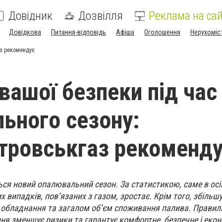
Довідник
Дозвілля
Реклама на сай
Довідкова
Питання-відповідь
Афіша
Оголошення
Нерухоміс
аз рекомендує
вашої безпеки під час
ьного сезону:
тровськгаз рекоменд
ся новий опалювальний сезон. За статистикою, саме в ос
х випадків, пов’язаних з газом, зростає. Крім того, збільш
 обладнання та загалом об’єм споживання палива. Правиль
ня зменшує ризики та гарантує комфортне, безпечне і еко