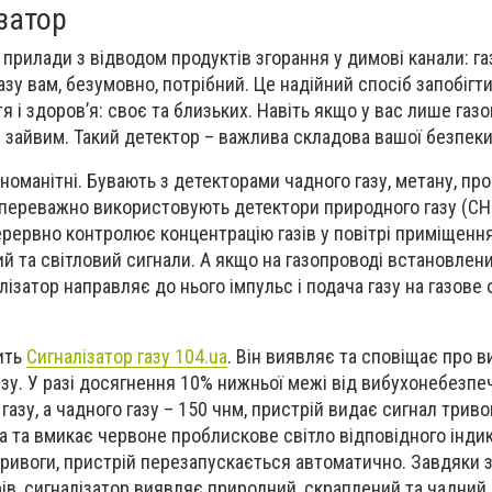
затор
прилади з відводом продуктів згорання у димові канали: га
газу вам, безумовно, потрібний. Це надійний спосіб запобігт
я і здоров’я: своє та близьких. Навіть якщо у вас лише газо
е зайвим. Такий детектор – важлива складова вашої безпеки
номанітні. Бувають з детекторами чадного газу, метану, про
у переважно використовують детектори природного газу (СН4
ерервно контролює концентрацію газів у повітрі приміщення 
й та світловий сигнали. А якщо на газопроводі встановлен
алізатор направляє до нього імпульс і подача газу на газове
ить
Сигналізатор газу
104.
ua
. Він виявляє та сповіщає про в
азу. У разі досягнення 10% нижньої межі від вибухонебезпе
газу, а чадного газу – 150 чнм, пристрій видає сигнал триво
ра та вмикає червоне проблискове світло відповідного індик
ривоги, пристрій перезапускається автоматично. Завдяки
ів, сигналізатор виявляє природний, скраплений та чадний 