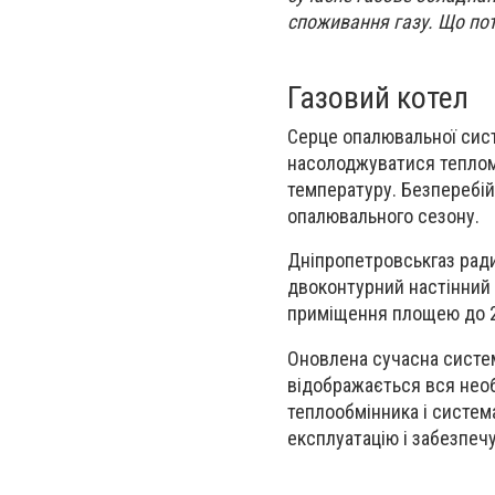
споживання газу. Що пот
Газовий котел
Серце опалювальної сист
насолоджуватися теплом 
температуру. Безперебій
опалювального сезону.
Дніпропетровськгаз ради
двоконтурний настінний га
приміщення площею до 
Оновлена сучасна систем
відображається вся необх
теплообмінника і систем
експлуатацію і забезпеч