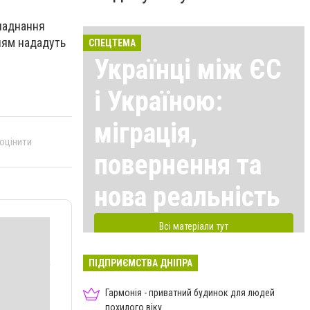
бладнання
ням нададуть
СПЕЦТЕМА
Українці між ЄС
і Україною:
міграція,
 оцінити
повернення та
нова реальність
Всі матеріали тут
ПІДПРИЄМСТВА ДНІПРА
Гармонія - приватний будинок для людей
похилого віку