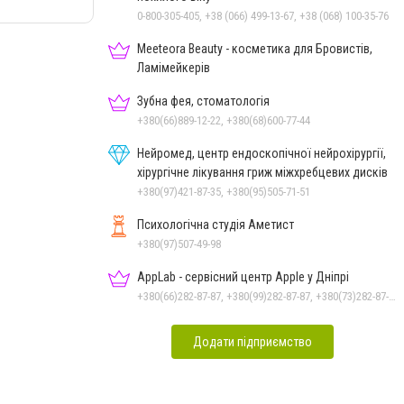
0-800-305-405, +38 (066) 499-13-67, +38 (068) 100-35-76
Meeteora Beauty - косметика для Бровистів,
Ламімейкерів
Зубна фея, стоматологія
+380(66)889-12-22, +380(68)600-77-44
Нейромед, центр ендоскопічної нейрохірургії,
хірургічне лікування гриж міжхребцевих дисків
+380(97)421-87-35, +380(95)505-71-51
Психологічна студія Аметист
+380(97)507-49-98
AppLab - сервісний центр Apple у Дніпрі
+380(66)282-87-87, +380(99)282-87-87, +380(73)282-87-87
Додати підприємство