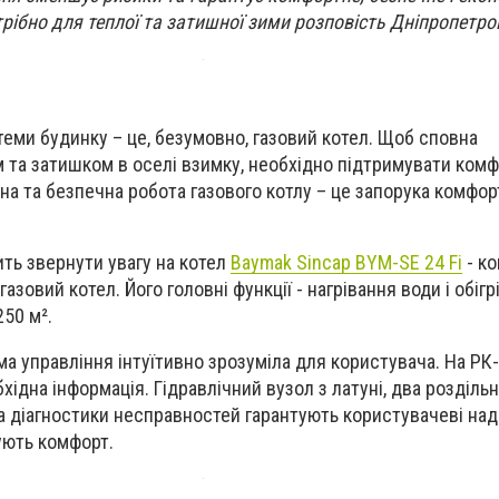
рібно для теплої та затишної зими розповість Дніпропетро
еми будинку – це, безумовно, газовий котел. Щоб сповна
та затишком в оселі взимку, необхідно підтримувати ком
на та безпечна робота газового котлу – це запорука комфор
ть звернути увагу на котел
Baymak Sincap BYM-SE 24 Fi
- к
зовий котел. Його головні функції - нагрівання води і обігр
250 м²
.
а управління інтуїтивно зрозуміла для користувача. На РК
ідна інформація. Гідравлічний вузол з латуні, два розділь
а діагностики несправностей гарантують користувачеві над
ують комфорт.