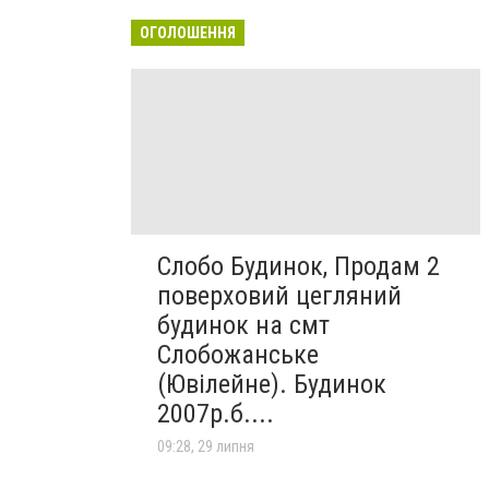
ОГОЛОШЕННЯ
Слобо Будинок, Продам 2
поверховий цегляний
будинок на смт
Слобожанське
(Ювілейне). Будинок
2007р.б....
09:28, 29 липня