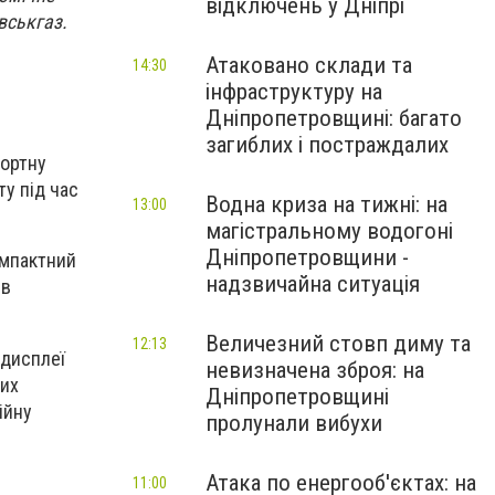
відключень у Дніпрі
вськгаз.
Атаковано склади та
14:30
інфраструктуру на
Дніпропетровщині: багато
загиблих і постраждалих
фортну
ту під час
Водна криза на тижні: на
13:00
магістральному водогоні
Дніпропетровщини -
омпактний
надзвичайна ситуація
ів
Величезний стовп диму та
12:13
-дисплеї
невизначена зброя: на
них
Дніпропетровщині
ійну
пролунали вибухи
Атака по енергооб'єктах: на
11:00