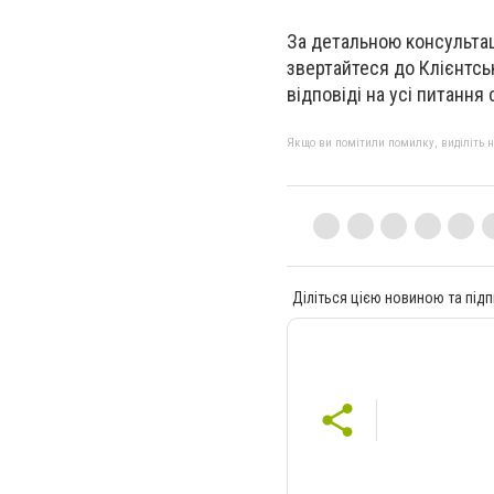
За детальною консультац
звертайтеся до Клієнтсь
відповіді на усі питання
Якщо ви помітили помилку, виділіть нео
Діліться цією новиною та підп