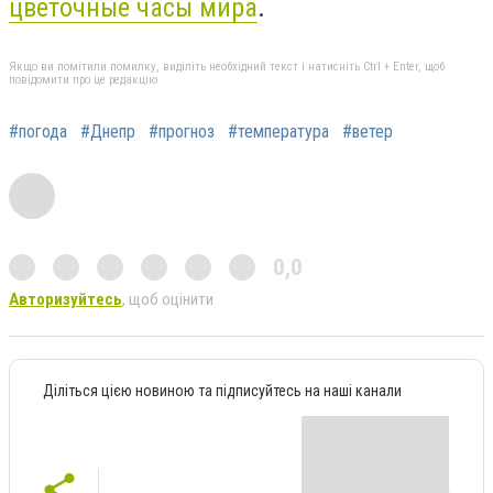
цветочные часы мира
.
Якщо ви помітили помилку, виділіть необхідний текст і натисніть Ctrl + Enter, щоб
повідомити про це редакцію
#погода
#Днепр
#прогноз
#температура
#ветер
0,0
Авторизуйтесь
, щоб оцінити
Діліться цією новиною та підписуйтесь на наші канали