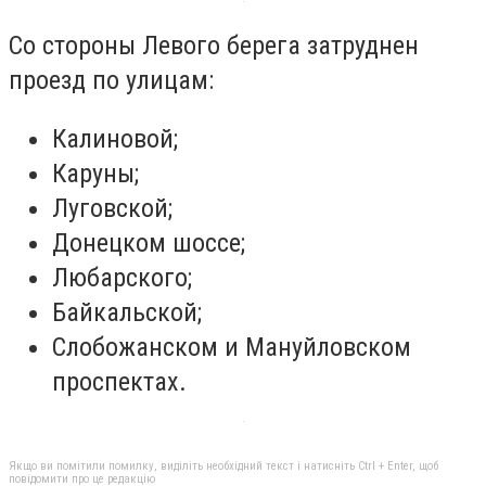
Со стороны Левого берега затруднен
проезд по улицам:
Калиновой;
Каруны;
Луговской;
Донецком шоссе;
Любарского;
Байкальской;
Слобожанском и Мануйловском
проспектах.
Якщо ви помітили помилку, виділіть необхідний текст і натисніть Ctrl + Enter, щоб
повідомити про це редакцію