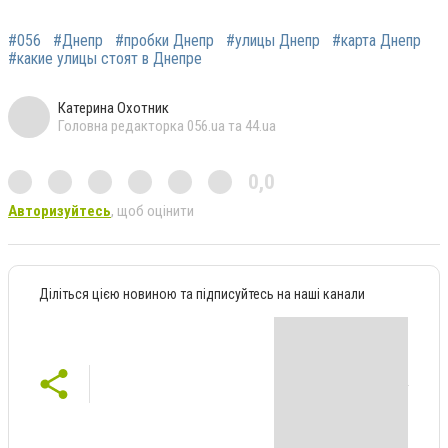
#056
#Днепр
#пробки Днепр
#улицы Днепр
#карта Днепр
#какие улицы стоят в Днепре
Катерина Охотник
Головна редакторка 056.ua та 44.ua
0,0
Авторизуйтесь
, щоб оцінити
Діліться цією новиною та підписуйтесь на наші канали