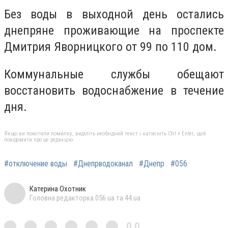
Без воды в выходной день остались
днепряне проживающие на проспекте
Дмитрия Яворницкого от 99 по 110 дом.
Коммунальные службы обещают
восстановить водоснабжение в течение
дня.
Якщо ви помітили помилку, виділіть необхідний текст і натисніть Ctrl + Enter, щоб
повідомити про це редакцію
#отключение воды
#Днепрводоканал
#Днепр
#056
Катерина Охотник
Головна редакторка 056.ua та 44.ua
0,0