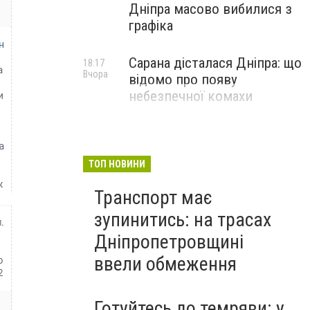
Дніпра масово вибилися з
графіка
Сарана дісталася Дніпра: що
18:17
Вчора
відомо про появу
небезпечної комахи
ТОП НОВИНИ
Транспорт має
зупинитись: на трасах
Дніпропетровщині
ввели обмеження
Готуйтесь до темряви: у