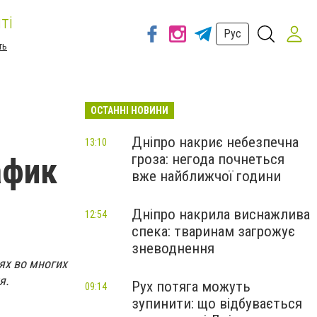
ті
Рус
ть
ОСТАННІ НОВИНИ
Дніпро накриє небезпечна
13:10
гроза: негода почнеться
афик
вже найближчої години
Дніпро накрила виснажлива
12:54
спека: тваринам загрожує
зневоднення
ях во многих
я.
Рух потяга можуть
09:14
зупинити: що відбувається