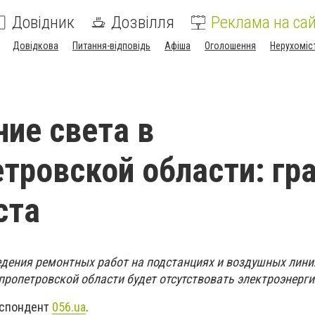
Довідник
Дозвілля
Реклама на сай
Довідкова
Питання-відповідь
Афіша
Оголошення
Нерухоміс
ие света в
тровской области: гр
ста
едения ремонтных работ на подстанциях и воздушных лини
пропетровской области будет отсутствовать электроэнерги
еспондент
056.ua
.