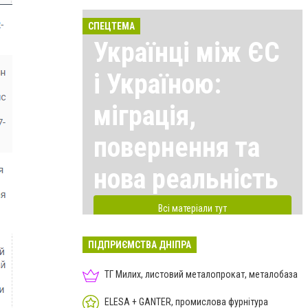
СПЕЦТЕМА
Українці між ЄС
і Україною:
міграція,
повернення та
нова реальність
Всі матеріали тут
ПІДПРИЄМСТВА ДНІПРА
ТГ Милих, листовий металопрокат, металобаза
ELESA + GANTER, промислова фурнітура