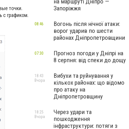
на маршруті Дніпро —
Запоріжжя
вые точки.
ь с графиком.
Вогонь після нічної атаки:
08:46
ворог ударив по шести
районах Дніпропетровщини
Прогноз погоди у Дніпрі на
07:30
8 серпня: від спеки до дощу
Вибухи та руйнування у
18:43
Вчора
кількох районах: що відомо
про атаку на
Дніпропетровщину
Через удари та
18:25
Вчора
пошкодження
інфраструктури: потяги з