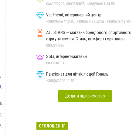
0443002212, 0800750875, +380(98)011-84-55
Vet Friend, ветеринарний центр
+380(95)534-13-95, +380(63)426-52-53, +380(67)713-93-47
ALL STARS — магазин брендового спортивного
одягу та взуття. Стиль, комфорт і оригінальні
моделі
0800217367
Sota, інтернет-магазин
0800330131
Пансіонат для літніх людей Грааль
+380(67)255-11-55
Додати підприємство
ОГОЛОШЕННЯ