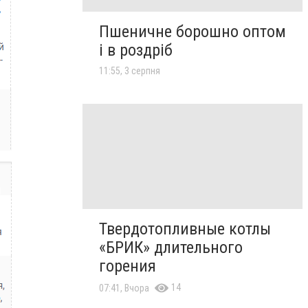
Пшеничне борошно оптом
і в роздріб
11:55, 3 серпня
Твердотопливные котлы
«БРИК» длительного
горения
14
07:41, Вчора