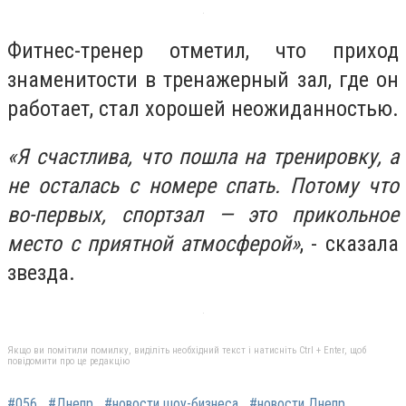
Фитнес-тренер отметил, что приход
знаменитости в тренажерный зал, где он
работает, стал хорошей неожиданностью.
«Я счастлива, что пошла на тренировку, а
не осталась с номере спать. Потому что
во-первых, спортзал — это прикольное
место с приятной атмосферой»
, - сказала
звезда.
Якщо ви помітили помилку, виділіть необхідний текст і натисніть Ctrl + Enter, щоб
повідомити про це редакцію
#056
#Днепр
#новости шоу-бизнеса
#новости Днепр