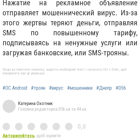
Нажатие на рекламное объявление
отправляет мошеннический вирус. Из-за
этого жертвы теряют деньги, отправляя
SMS по повышенному тарифу,
подписываясь на ненужные услуги или
загружая банковские, или SMS-трояны.
Якщо ви помітили помилку, виділіть необхідний текст і натисніть Ctrl + Enter, щоб
повідомити про це редакцію
#ОС Android
#троян
#вирус
#мошенники
#Днепр
#056
Катерина Охотник
Головна редакторка 056.ua та 44.ua
0,0
Авторизуйтесь
, щоб оцінити