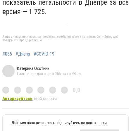
показатель летальности в Днепре за все
время — 1 725.
Якщо ви помітили помилку, виділіть необхідний текст і натисніть Ctrl + Enter, щоб
повідомити про це редакцію
#056
#Днепр
#COVID-19
Катерина Охотник
Головна редакторка 056.ua та 44.ua
0,0
Авторизуйтесь
, щоб оцінити
Діліться цією новиною та підписуйтесь на наші канали