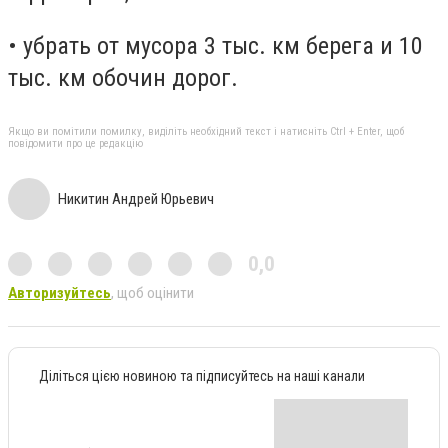
• убрать от мусора 3 тыс. км берега и 10
тыс. км обочин дорог.
Якщо ви помітили помилку, виділіть необхідний текст і натисніть Ctrl + Enter, щоб
повідомити про це редакцію
Никитин Андрей Юрьевич
0,0
Авторизуйтесь
, щоб оцінити
Діліться цією новиною та підписуйтесь на наші канали