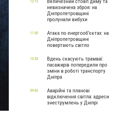
Величезний стовп диму та
12:13
невизначена зброя: на
Дніпропетровщині
пролунали вибухи
Атака по енергооб'єктах: на
11:00
Дніпропетровщині
повертають світло
Вдень скасують трамваї:
10:30
пасажирів попередили про
зміни в роботі транспорту
Дніпра
Аварійні та планові
09:05
відключення світла: адреси
знеструмлень у Дніпрі