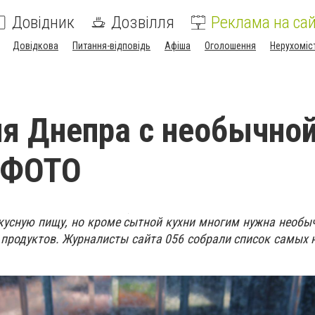
Довідник
Дозвілля
Реклама на сай
Довідкова
Питання-відповідь
Афіша
Оголошення
Нерухоміс
я Днепра с необычно
- ФОТО
усную пищу, но кроме сытной кухни многим нужна необы
продуктов. Журналисты сайта 056 собрали список самых