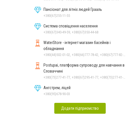
Пансіонат для літніх людей Грааль
+380(67)255-11-55
Система сповіщення населення
+380(67)340-49-59, +380(67)350-44-68
WaterStore - інтернет магазин басейнів і
обладнання
+380(44)502-01-02, +380(66)777-78-42, +380(67)777-82-19, +380(67)890-80-80, +380(73)890-80-80, +380(44)502-01-03
Postupai, платформа супроводу для навчання в
Словаччині
+380(73)277-41-77, +380(67)295-41-77, +380(73)277-41-77
Ангстрем, ліцей
+380(95)678-90-03
Додати підприємство