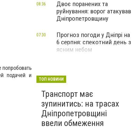
Двоє поранених та
08:36
руйнування: ворог атакував
Дніпропетровщину
Прогноз погоди у Дніпрі на
07:30
6 серпня: спекотний день з
ясним небом
е попробовать
ей подачей и
ТОП НОВИНИ
Транспорт має
зупинитись: на трасах
Дніпропетровщині
ввели обмеження