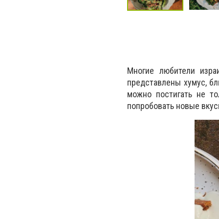
Многие любители изра
представлены хумус, бл
можно постигать не то
попробовать новые вкус