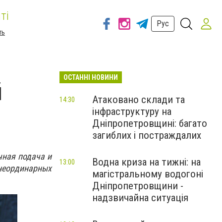
ті
Рус
ть
ОСТАННІ НОВИНИ
й
Атаковано склади та
14:30
інфраструктуру на
Дніпропетровщині: багато
загиблих і постраждалих
чная подача и
Водна криза на тижні: на
13:00
 неординарных
магістральному водогоні
Дніпропетровщини -
надзвичайна ситуація