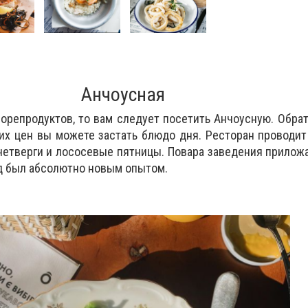
Анчоусная
морепродуктов, то вам следует посетить Анчоусную. Обра
их цен вы можете застать блюдо дня. Ресторан проводи
четверги и лососевые пятницы. Повара заведения приложа
д был абсолютно новым опытом.