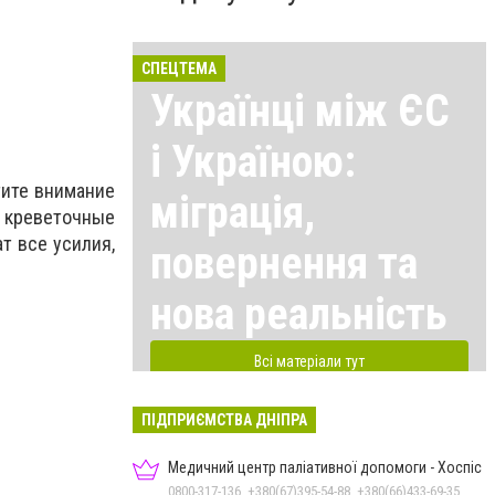
СПЕЦТЕМА
Українці між ЄС
і Україною:
тите внимание
міграція,
т креветочные
т все усилия,
повернення та
нова реальність
Всі матеріали тут
ПІДПРИЄМСТВА ДНІПРА
Медичний центр паліативної допомоги - Хоспіс
0800-317-136, +380(67)395-54-88, +380(66)433-69-35