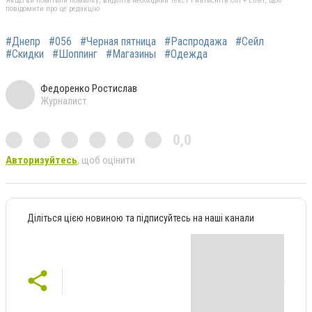
Якщо ви помітили помилку, виділіть необхідний текст і натисніть Ctrl + Enter, щоб
повідомити про це редакцію
#Днепр
#056
#Черная пятница
#Распродажа
#Сейл
#Скидки
#Шоппинг
#Магазины
#Одежда
Федоренко Ростислав
Журналист
0,0
Авторизуйтесь
, щоб оцінити
Діліться цією новиною та підписуйтесь на наші канали