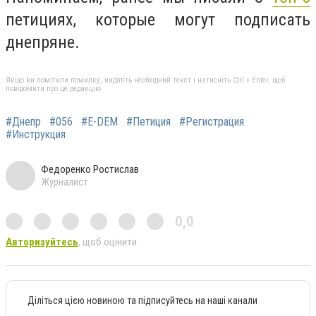
петициях, которые могут подписать
днепряне.
Якщо ви помітили помилку, виділіть необхідний текст і натисніть Ctrl + Enter, щоб
повідомити про це редакцію
#Днепр
#056
#E-DEM
#Петиция
#Регистрация
#Инструкция
Федоренко Ростислав
Журналист
0,0
Авторизуйтесь
, щоб оцінити
Діліться цією новиною та підписуйтесь на наші канали