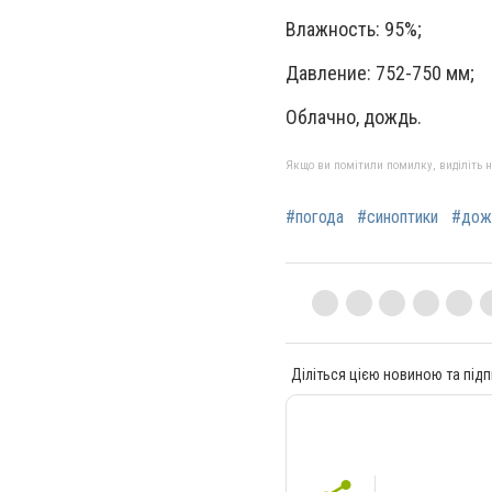
Влажность: 95%;
Давление: 752-750 мм;
Облачно, дождь.
Якщо ви помітили помилку, виділіть нео
#погода
#синоптики
#дож
Діліться цією новиною та підп