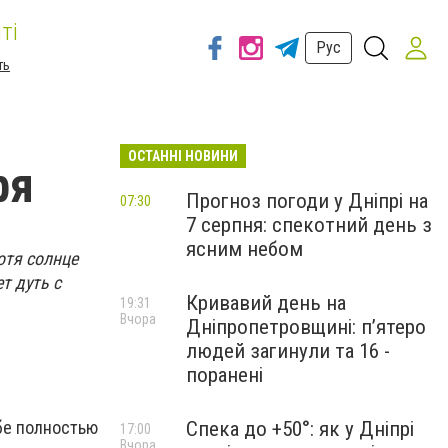
ті
Рус
ть
ОСТАННІ НОВИНИ
ря
Прогноз погоди у Дніпрі на
07:30
7 серпня: спекотний день з
ясним небом
отя солнце
т дуть с
Кривавий день на
19:31
Вчора
Дніпропетровщині: п’ятеро
людей загинули та 16 -
поранені
ебе полностью
Спека до +50°: як у Дніпрі
17:00
Вчора