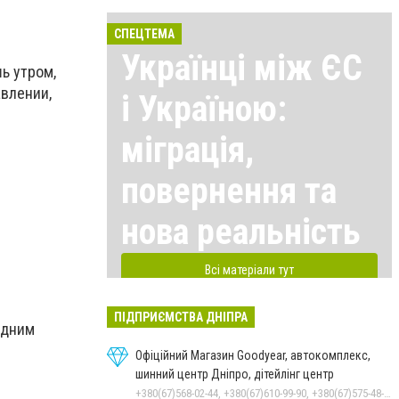
СПЕЦТЕМА
Українці між ЄС
ь утром,
авлении,
і Україною:
міграція,
повернення та
нова реальність
Всі матеріали тут
ПІДПРИЄМСТВА ДНІПРА
здним
Офіційний Магазин Goodyear, автокомплекс,
шинний центр Дніпро, дітейлінг центр
+380(67)568-02-44, +380(67)610-99-90, +380(67)575-48-22