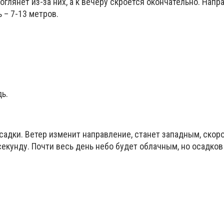
оглянет из-за них, а к вечеру скроется окончательно. Напр
 – 7-13 метров.
ь.
адки. Ветер изменит направление, станет западным, скоро
секунду. Почти весь день небо будет облачным, но осадко