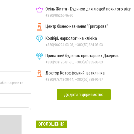
Осінь Життя - Будинок для людей похилого віку
+380(98)266-96-96
Центр бізнес-навчання "Григорєва"
Колібрі, наркологічна клініка
+380(96)224-03-03, +380(50)224-03-03
Приватний будинок престарілих Джерело
+380(93)120-81-30, +380(93)355-03-03
Доктор Котоффський, ветклініка
+380(97)713-30-14, +380(56)788-96-97
тобы оценить
Додати підприємство
ОГОЛОШЕННЯ