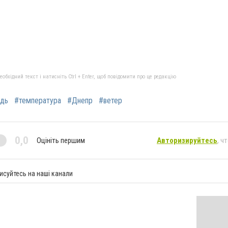
бхідний текст і натисніть Ctrl + Enter, щоб повідомити про це редакцію
дь
#температура
#Днепр
#ветер
0,0
Оцініть першим
Авторизируйтесь
, ч
исуйтесь на наші канали