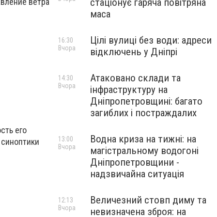
авление ветра
стаціонує гаряча повітряна
маса
Цілі вулиці без води: адреси
16:30
Вчора
відключень у Дніпрі
Атаковано склади та
14:30
Вчора
інфраструктуру на
Дніпропетровщині: багато
загиблих і постраждалих
сть его
Водна криза на тижні: на
13:00
в синоптики
Вчора
магістральному водогоні
Дніпропетровщини -
надзвичайна ситуація
Величезний стовп диму та
12:13
Вчора
невизначена зброя: на