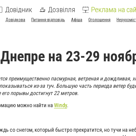
Довідник
Дозвілля
Реклама на сай
Довідкова
Питання-відповідь
Афіша
Оголошення
Нерухоміс
 Днепре на 23-29 нояб
тся преимущественно пасмурная, ветреная и дождливая, х
показываться из-за туч. Большую часть периода ветер буде
 его порывы достигнут 22 метров.
мацию можно найти на
Windy
.
дь со снегом, который быстро прекратится, но тучи на н