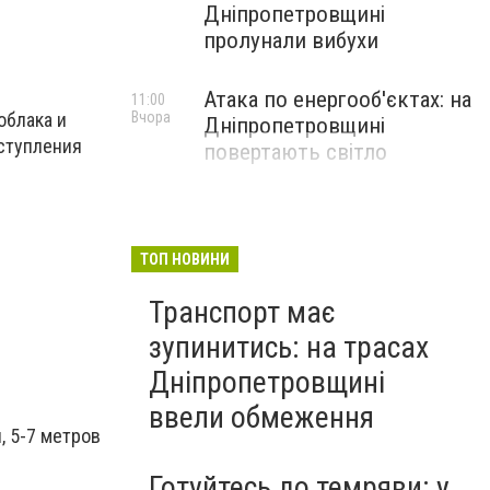
Дніпропетровщині
пролунали вибухи
Атака по енергооб'єктах: на
11:00
облака и
Вчора
Дніпропетровщині
аступления
повертають світло
ТОП НОВИНИ
Транспорт має
зупинитись: на трасах
Дніпропетровщині
ввели обмеження
, 5-7 метров
Готуйтесь до темряви: у