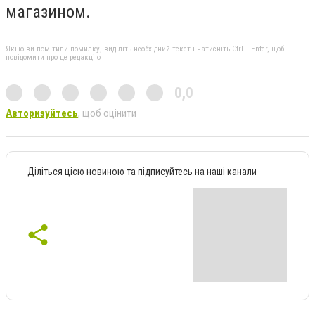
магазином.
Якщо ви помітили помилку, виділіть необхідний текст і натисніть Ctrl + Enter, щоб
повідомити про це редакцію
0,0
Авторизуйтесь
, щоб оцінити
Діліться цією новиною та підписуйтесь на наші канали