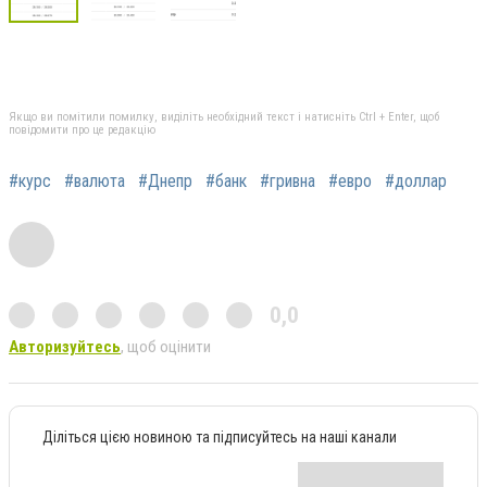
Якщо ви помітили помилку, виділіть необхідний текст і натисніть Ctrl + Enter, щоб
повідомити про це редакцію
#курс
#валюта
#Днепр
#банк
#гривна
#евро
#доллар
0,0
Авторизуйтесь
, щоб оцінити
Діліться цією новиною та підписуйтесь на наші канали